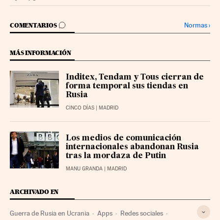
Companias Cinco Días en Facebook
Companias Cinco Días en Twitter
IR A LOS COMENTARIOS
Normas
›
COMENTARIOS
MÁS INFORMACIÓN
Inditex, Tendam y Tous cierran de
forma temporal sus tiendas en
Rusia
CINCO DÍAS
| MADRID
Los medios de comunicación
internacionales abandonan Rusia
tras la mordaza de Putin
MANU GRANDA
| MADRID
ARCHIVADO EN
Guerra de Rusia en Ucrania
Apps
Redes sociales