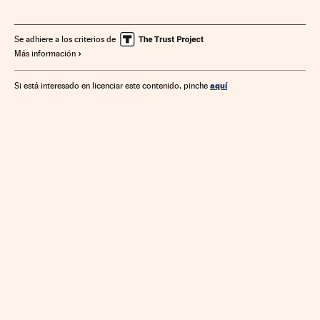
Aplicaciones informáticas
Telefonía móvil multimedia
Software
Telefonía móvil
Internet
Informática
Se adhiere a los criterios de
Más información
Tecnologías movilidad
Telefonía
Guerra
Tecnología
Telecomunicaciones
Conflictos armados
Industria
aquí
Si está interesado en licenciar este contenido, pinche
Comunicaciones
Conflictos
Ciencia
TikTok