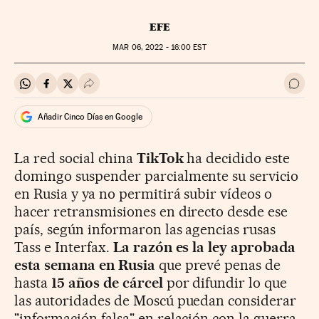
EFE
MAR
06, 2022 - 16:00
EST
Compartir en Whatsapp
Compartir en Facebook
Compartir en Twitter
Desplegar Redes Sociales
Ir a 
Añadir Cinco Días en Google
La red social china
TikTok
ha decidido este
domingo suspender parcialmente su servicio
en Rusia y ya no permitirá subir vídeos o
hacer retransmisiones en directo desde ese
país, según informaron las agencias rusas
Tass e Interfax.
La razón es la ley aprobada
esta semana en Rusia
que prevé penas de
hasta
15 años de cárcel
por difundir lo que
las autoridades de Moscú puedan considerar
"información falsa" en relación con la guerra