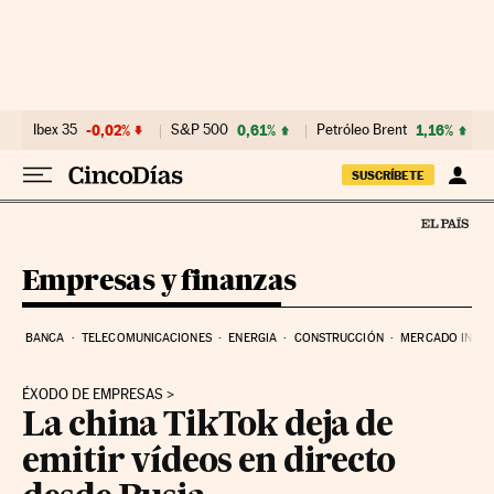
Ir al contenido
Ibex 35
-0,02%
S&P 500
0,61%
Petróleo Brent
1,16%
SUSCRÍBETE
Empresas y finanzas
BANCA
TELECOMUNICACIONES
ENERGIA
CONSTRUCCIÓN
MERCADO INMOB
ÉXODO DE EMPRESAS
La china TikTok deja de
emitir vídeos en directo