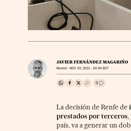
JAVIER FERNÁNDEZ MAGARIÑO
Madrid -
NOV
02, 2021 - 00:54
EDT
0
Compartir en Whatsapp
Compartir en Facebook
Compartir en Twitter
Desplegar Redes Soci
Ir a los comenta
La decisión de Renfe de
prestados por terceros
,
país, va a generar un dob