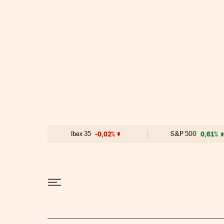
Ir al contenido
Ibex 35
-0,02%
S&P 500
0,61%