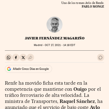
Uno de los trenes Avlo de Renfe.
PABLO MONGE
JAVIER FERNÁNDEZ MAGARIÑO
Madrid -
OCT
27, 2021 - 14:18
EDT
Compartir en Whatsapp
Compartir en Facebook
Compartir en Twitter
Desplegar Redes Sociales
Ir a 
Añadir Cinco Días en Google
Renfe ha movido ficha esta tarde en la
competencia que mantiene con
Ouigo
por el
tráfico ferroviario de alta velocidad. La
ministra de Transportes,
Raquel Sánchez
, ha
anunciado que el servicio de bajo coste
Avlo