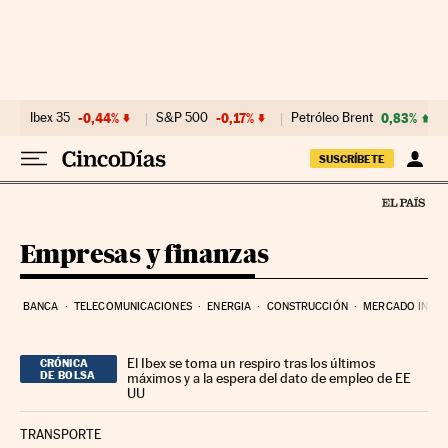
Ir al contenido
Ibex 35
-0,44%
S&P 500
-0,17%
Petróleo Brent
0,83%
SUSCRÍBETE
Empresas y finanzas
BANCA
TELECOMUNICACIONES
ENERGIA
CONSTRUCCIÓN
MERCADO INMOB
El Ibex se toma un respiro tras los últimos
CRÓNICA
DE BOLSA
máximos y a la espera del dato de empleo de EE
UU
TRANSPORTE