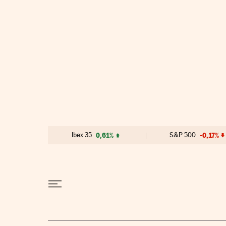
Ir al contenido
Ibex 35
0,61%
S&P 500
-0,17%