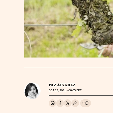
PAZ ÁLVAREZ
OCT
23, 2021 - 06:05
EDT
0
Compartir en Whatsapp
Compartir en Facebook
Compartir en Twitter
Desplegar Redes Soci
Ir a los comenta