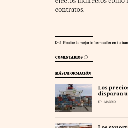
efectos indirectos como 
contratos.
Recibe la mejor información en tu ba
IR A LOS COMENTARIOS
COMENTARIOS
MÁS INFORMACIÓN
Los precio
disparan u
EP
| MADRID
Los export