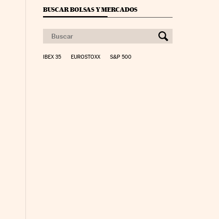
BUSCAR BOLSAS Y MERCADOS
IBEX 35
EUROSTOXX
S&P 500
yme Cinco Días en Facebook
io Pyme Cinco Días en Twitter