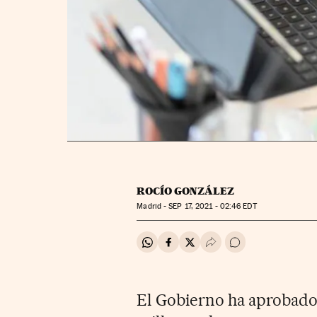
ROCÍO GONZÁLEZ
Madrid -
SEP
17, 2021 - 02:46
EDT
Compartir en Whatsapp
Compartir en Facebook
Compartir en Twitter
Desplegar Redes Soci
Ir a los comentar
El Gobierno ha aprobado 