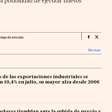
la posibilidad de ejecutar nuevos
ndeja de entrada
Territorio P
Territor
Normas
›
s de las exportaciones industriales se
n 10,4% en julio, su mayor alza desde 2006
adores tiemblan ante la subida de precio y