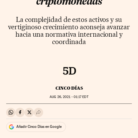
criptomonedas
La complejidad de estos activos y su
vertiginoso crecimiento aconseja avanzar
hacia una normativa internacional y
coordinada
CINCO DÍAS
AUG
26, 2021 - 01:17
EDT
Compartir en Whatsapp
Compartir en Facebook
Compartir en Twitter
Desplegar Redes Sociales
Añadir Cinco Días en Google