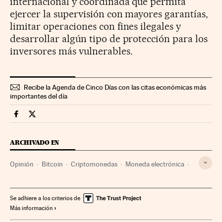
internacional y coordinada que permita
ejercer la supervisión con mayores garantías,
limitar operaciones con fines ilegales y
desarrollar algún tipo de protección para los
inversores más vulnerables.
Recibe la Agenda de Cinco Días con las citas económicas más
importantes del día
Opinion Cinco Días en Facebook
Opinion Cinco Días en Twitter
ARCHIVADO EN
Opinión
Bitcoin
Criptomonedas
Moneda electrónica
Coronavirus Covid-19
Coronavirus
Moneda
Pandemia
Pagos online
Epidemia
Se adhiere a los criterios de
Más información
Enfermedades infecciosas
Virología
Dinero