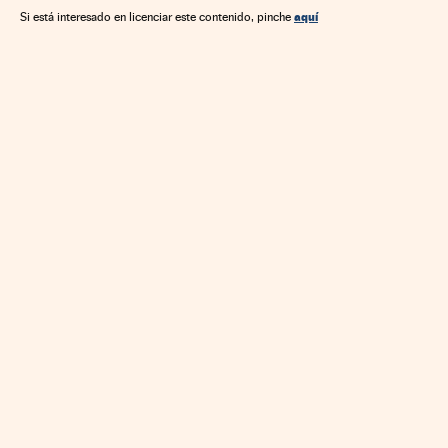
Comercio electrónico
Microbiología
Medios de pago
aquí
Si está interesado en licenciar este contenido, pinche
Empresas
Internet
Comercio
Telecomunicaciones
Economía
Salud
Biología
Comunicaciones
Finanzas