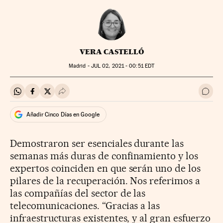
VERA CASTELLÓ
Madrid -
JUL
02, 2021 - 00:51
EDT
Compartir en Whatsapp
Compartir en Facebook
Compartir en Twitter
Desplegar Redes Sociales
Ir a 
Añadir Cinco Días en Google
Demostraron ser esenciales durante las
semanas más duras de confinamiento y los
expertos coinciden en que serán uno de los
pilares de la recuperación. Nos referimos a
las compañías del sector de las
telecomunicaciones. “Gracias a las
infraestructuras existentes, y al gran esfuerzo