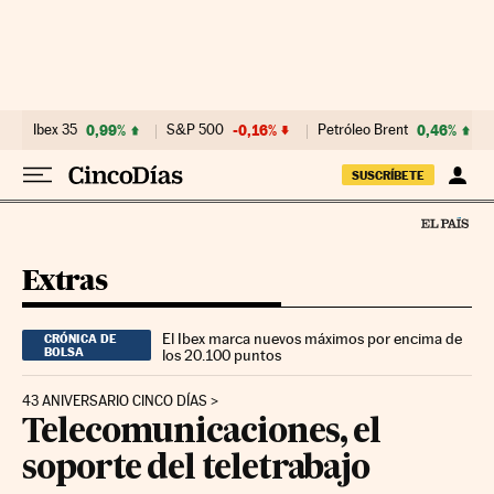
Ir al contenido
Ibex 35
0,99%
S&P 500
-0,16%
Petróleo Brent
0,46%
SUSCRÍBETE
Extras
El Ibex marca nuevos máximos por encima de
CRÓNICA DE
BOLSA
los 20.100 puntos
43 ANIVERSARIO CINCO DÍAS
Telecomunicaciones, el
soporte del teletrabajo