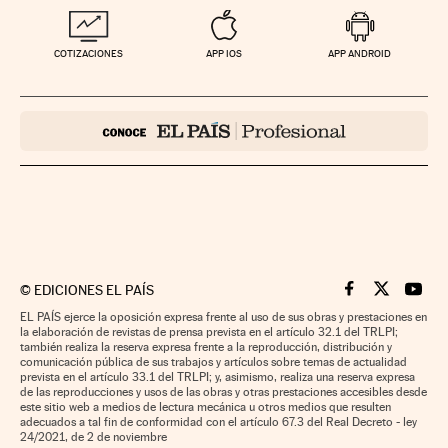
COTIZACIONES
APP IOS
APP ANDROID
©
EDICIONES EL PAÍS
Cinco Días en F
Cinco Días e
Cinco 
EL PAÍS ejerce la oposición expresa frente al uso de sus obras y prestaciones en
la elaboración de revistas de prensa prevista en el artículo 32.1 del TRLPI;
también realiza la reserva expresa frente a la reproducción, distribución y
comunicación pública de sus trabajos y artículos sobre temas de actualidad
prevista en el artículo 33.1 del TRLPI; y, asimismo, realiza una reserva expresa
de las reproducciones y usos de las obras y otras prestaciones accesibles desde
este sitio web a medios de lectura mecánica u otros medios que resulten
adecuados a tal fin de conformidad con el artículo 67.3 del Real Decreto - ley
24/2021, de 2 de noviembre