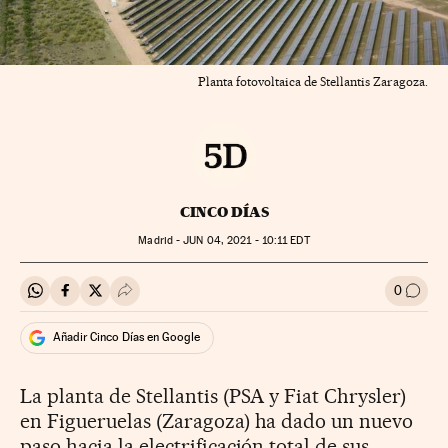
Planta fotovoltaica de Stellantis Zaragoza.
CINCO DÍAS
Madrid -
JUN
04, 2021 - 10:11
EDT
0
Compartir en Whatsapp
Compartir en Facebook
Compartir en Twitter
Desplegar Redes Sociales
Ir a l
Añadir Cinco Días en Google
La planta de Stellantis (PSA y Fiat Chrysler)
en Figueruelas (Zaragoza) ha dado un nuevo
paso hacia la electrificación total de sus