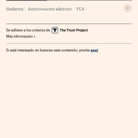
Stellantis
Autoconsumo eléctrico
FCA
Consumo electricidad
Fiat S.P.A
Chrysler
Grupo PSA
Consumo energía
Fabricantes automóviles
Se adhiere a los criterios de
Más información
Mercado energético
Automoción
Empresas
Industria
Economía
Energía
aquí
Si está interesado en licenciar este contenido, pinche