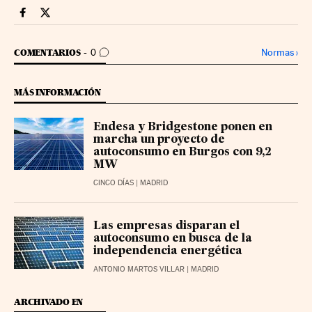
Companias Cinco Días en Facebook
Companias Cinco Días en Twitter
IR A LOS COMENTARIOS
Normas
›
COMENTARIOS
0
MÁS INFORMACIÓN
Endesa y Bridgestone ponen en
marcha un proyecto de
autoconsumo en Burgos con 9,2
MW
CINCO DÍAS
| MADRID
Las empresas disparan el
autoconsumo en busca de la
independencia energética
ANTONIO MARTOS VILLAR
| MADRID
ARCHIVADO EN