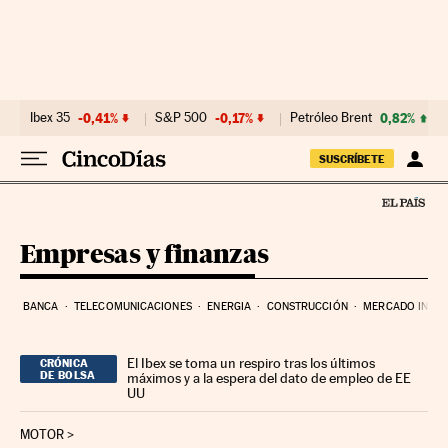
Ir al contenido
Ibex 35
-0,41%
S&P 500
-0,17%
Petróleo Brent
0,82%
SUSCRÍBETE
Empresas y finanzas
BANCA
TELECOMUNICACIONES
ENERGIA
CONSTRUCCIÓN
MERCADO INMOB
El Ibex se toma un respiro tras los últimos
CRÓNICA
DE BOLSA
máximos y a la espera del dato de empleo de EE
UU
MOTOR