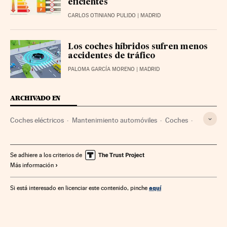
eficientes
CARLOS OTINIANO PULIDO
| MADRID
Los coches híbridos sufren menos
accidentes de tráfico
PALOMA GARCÍA MORENO
| MADRID
ARCHIVADO EN
Coches eléctricos
Mantenimiento automóviles
Coches
Vehículos
Fabricantes automóviles
Automoción
Etiquetado
Neumáticos
Michelin
Goodyear Dunlop
Se adhiere a los criterios de
Más información
Goodyear Tire and Rubber Co.
Talleres especializados
Audi
Volkswagen
Bridgestone
aquí
Si está interesado en licenciar este contenido, pinche