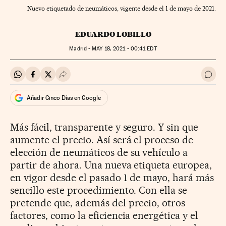
Nuevo etiquetado de neumáticos, vigente desde el 1 de mayo de 2021.
EDUARDO LOBILLO
Madrid -
MAY
18, 2021 - 00:41
EDT
Compartir en Whatsapp
Compartir en Facebook
Compartir en Twitter
Desplegar Redes Sociales
Ir a 
Añadir Cinco Días en Google
Más fácil, transparente y seguro. Y sin que
aumente el precio. Así será el proceso de
elección de neumáticos de su vehículo a
partir de ahora. Una nueva etiqueta europea,
en vigor desde el pasado 1 de mayo, hará más
sencillo este procedimiento. Con ella se
pretende que, además del precio, otros
factores, como la eficiencia energética y el