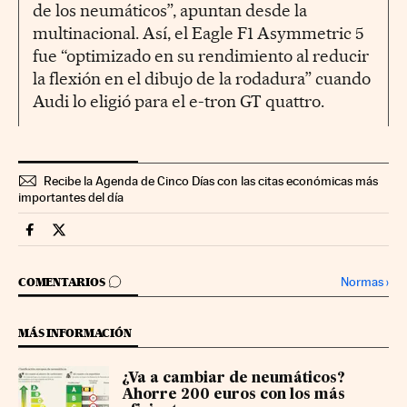
de los neumáticos”, apuntan desde la
multinacional. Así, el Eagle F1 Asymmetric 5
fue “optimizado en su rendimiento al reducir
la flexión en el dibujo de la rodadura” cuando
Audi lo eligió para el e-tron GT quattro.
Recibe la Agenda de Cinco Días con las citas económicas más
importantes del día
Extras Cinco Días en Facebook
Extras Cinco Días en Twitter
IR A LOS COMENTARIOS
Normas
›
COMENTARIOS
MÁS INFORMACIÓN
¿Va a cambiar de neumáticos?
Ahorre 200 euros con los más