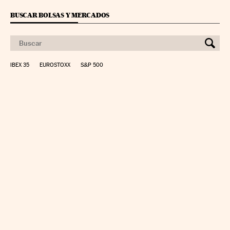
BUSCAR BOLSAS Y MERCADOS
IBEX 35
EUROSTOXX
S&P 500
CALCULAR IRPF
SIMULADOR HIPOTECA
SUELDO NETO