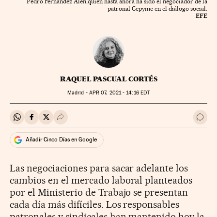
Pedro Fernández Alén,quien hasta ahora ha sido el negociador de la
patronal Cepyme en el diálogo social.
EFE
RAQUEL PASCUAL CORTÉS
Madrid -
APR
07, 2021 - 14:16
EDT
Compartir en Whatsapp
Compartir en Facebook
Compartir en Twitter
Desplegar Redes Sociales
Ir a 
Añadir Cinco Días en Google
Las negociaciones para sacar adelante los
cambios en el mercado laboral planteados
por el Ministerio de Trabajo se presentan
cada día más difíciles. Los responsables
patronales y sindicales han mantenido hoy la