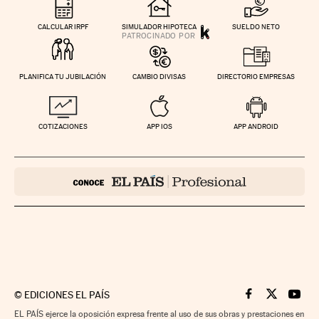
CALCULAR IRPF
SIMULADOR HIPOTECA
SUELDO NETO
PLANIFICA TU JUBILACIÓN
CAMBIO DIVISAS
DIRECTORIO EMPRESAS
COTIZACIONES
APP IOS
APP ANDROID
©
EDICIONES EL PAÍS
Cinco Días en F
Cinco Días e
Cinco 
EL PAÍS ejerce la oposición expresa frente al uso de sus obras y prestaciones en