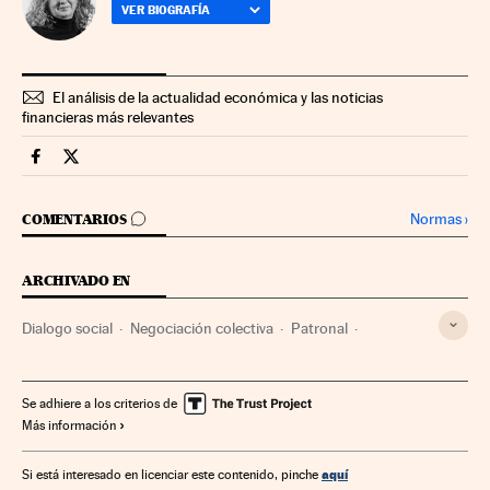
VER BIOGRAFÍA
El análisis de la actualidad económica y las noticias
financieras más relevantes
Economia Cinco Días en Facebook
Economia Cinco Días en Twitter
IR A LOS COMENTARIOS
Normas
›
COMENTARIOS
ARCHIVADO EN
Dialogo social
Negociación colectiva
Patronal
Sindicatos
Organizaciones empresariales
Sindicalismo
Relaciones laborales
Empresas
Trabajo
Economía
Se adhiere a los criterios de
Más información
aquí
Si está interesado en licenciar este contenido, pinche