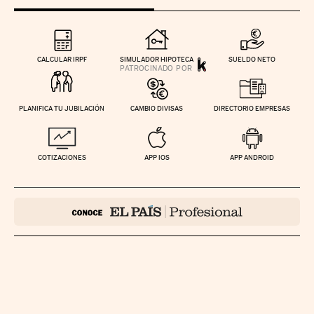
CALCULAR IRPF
SIMULADOR HIPOTECA
SUELDO NETO
PLANIFICA TU JUBILACIÓN
CAMBIO DIVISAS
DIRECTORIO EMPRESAS
COTIZACIONES
APP IOS
APP ANDROID