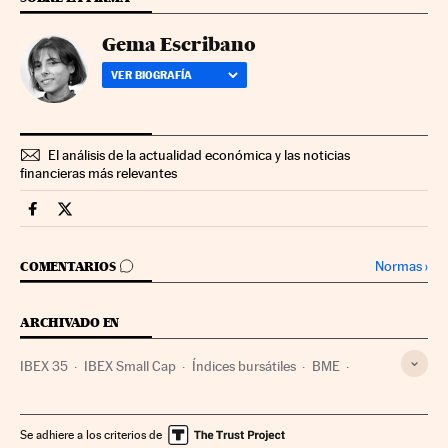
Gema Escribano
VER BIOGRAFÍA
El análisis de la actualidad económica y las noticias
financieras más relevantes
Mercados Financieros Cinco Días en Facebook
Mercados Financieros Cinco Días en Twitter
IR A LOS COMENTARIOS
Normas
›
COMENTARIOS
ARCHIVADO EN
IBEX 35
IBEX Small Cap
Índices bursátiles
BME
Bolsa
Mercados financieros
Finanzas
Se adhiere a los criterios de