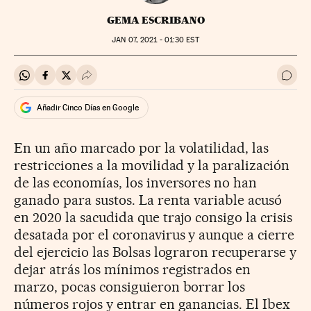
GEMA ESCRIBANO
JAN
07, 2021 - 01:30
EST
Compartir en Whatsapp
Compartir en Facebook
Compartir en Twitter
Desplegar Redes Sociales
Ir a 
Añadir Cinco Días en Google
En un año marcado por la volatilidad, las
restricciones a la movilidad y la paralización
de las economías, los inversores no han
ganado para sustos. La renta variable acusó
en 2020 la sacudida que trajo consigo la crisis
desatada por el coronavirus y aunque a cierre
del ejercicio las Bolsas lograron recuperarse y
dejar atrás los mínimos registrados en
marzo, pocas consiguieron borrar los
números rojos y entrar en ganancias. El Ibex