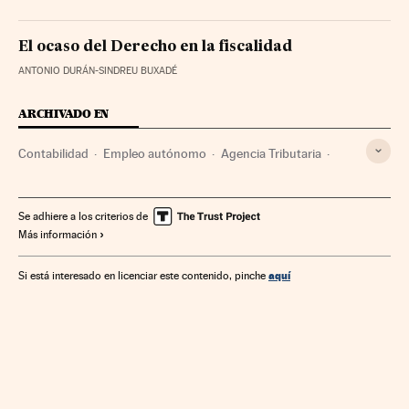
El ocaso del Derecho en la fiscalidad
ANTONIO DURÁN-SINDREU BUXADÉ
ARCHIVADO EN
Contabilidad
Empleo autónomo
Agencia Tributaria
Impuestos
Hacienda pública
Agencias Estatales
Tributos
Empleo
Finanzas públicas
Empresas
Se adhiere a los criterios de
Más información
Administración Estado
Economía
Trabajo
Finanzas
Administración pública
aquí
Si está interesado en licenciar este contenido, pinche