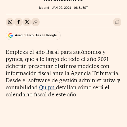
Madrid -
JAN
05, 2021 - 08:31
EST
Compartir en Whatsapp
Compartir en Facebook
Compartir en Twitter
Desplegar Redes Sociales
Ir a 
Añadir Cinco Días en Google
Empieza el año fiscal para autónomos y
pymes, que a lo largo de todo el año 2021
deberán presentar distintos modelos con
información fiscal ante la Agencia Tributaria.
Desde el software de gestión administrativa y
contabilidad
Quipu
detallan cómo será el
calendario fiscal de este año.