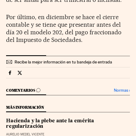
Por último, en diciembre se hace el cierre
contable y se tiene que presentar antes del
día 20 el modelo 202, del pago fraccionado
del Impuesto de Sociedades.
Recibe la mejor información en tu bandeja de entrada
Territorio Pyme Cinco Días en Facebook
Territorio Pyme Cinco Días en Twitter
IR A LOS COMENTARIOS
Normas
›
COMENTARIOS
MÁS INFORMACIÓN
Hacienda y la plebe ante la emérita
regularización
AURELIO MEDEL VICENTE