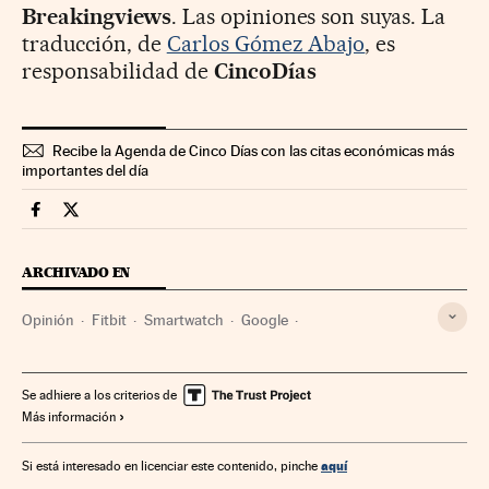
Breakingviews
. Las opiniones son suyas. La
traducción, de
Carlos Gómez Abajo
, es
responsabilidad de
CincoDías
Recibe la Agenda de Cinco Días con las citas económicas más
importantes del día
Opinion Cinco Días en Facebook
Opinion Cinco Días en Twitter
ARCHIVADO EN
Opinión
Fitbit
Smartwatch
Google
Tecnología ponible
Buscadores
Alphabet
Tecnología digital
Gadgets
Unión Europea
Se adhiere a los criterios de
Más información
Tecnologías movilidad
Internet
Empresas
Organizaciones internacionales
Europa
Tecnología
aquí
Si está interesado en licenciar este contenido, pinche