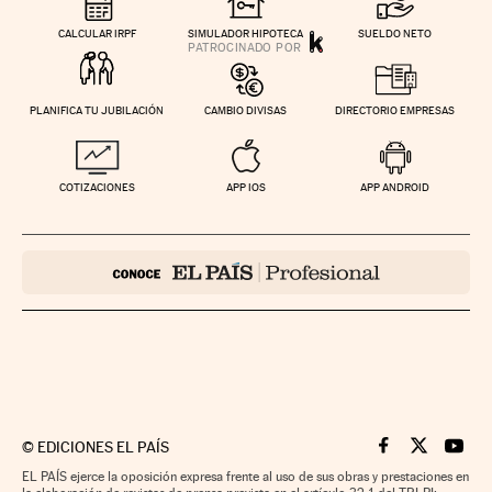
CALCULAR IRPF
SIMULADOR HIPOTECA
SUELDO NETO
PLANIFICA TU JUBILACIÓN
CAMBIO DIVISAS
DIRECTORIO EMPRESAS
COTIZACIONES
APP IOS
APP ANDROID
©
EDICIONES EL PAÍS
Cinco Días en F
Cinco Días e
Cinco 
EL PAÍS ejerce la oposición expresa frente al uso de sus obras y prestaciones en