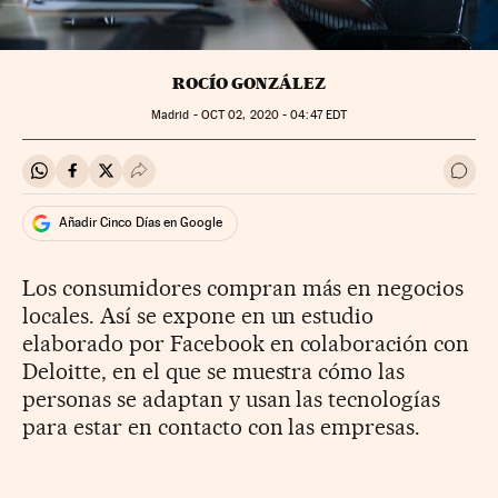
ROCÍO GONZÁLEZ
Madrid -
OCT
02, 2020 - 04:47
EDT
Compartir en Whatsapp
Compartir en Facebook
Compartir en Twitter
Desplegar Redes Sociales
Ir a 
Añadir Cinco Días en Google
Los consumidores compran más en negocios
locales. Así se expone en un estudio
elaborado por Facebook en colaboración con
Deloitte, en el que se muestra cómo las
personas se adaptan y usan las tecnologías
para estar en contacto con las empresas.