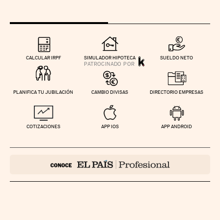
CALCULAR IRPF
SIMULADOR HIPOTECA
SUELDO NETO
PLANIFICA TU JUBILACIÓN
CAMBIO DIVISAS
DIRECTORIO EMPRESAS
COTIZACIONES
APP IOS
APP ANDROID