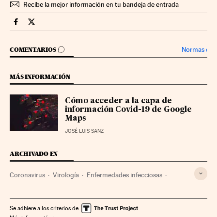
Recibe la mejor información en tu bandeja de entrada
Territorio Pyme Cinco Días en Facebook
Territorio Pyme Cinco Días en Twitter
IR A LOS COMENTARIOS
Normas
›
COMENTARIOS
MÁS INFORMACIÓN
Cómo acceder a la capa de
información Covid-19 de Google
Maps
JOSÉ LUIS SANZ
ARCHIVADO EN
Coronavirus
Virología
Enfermedades infecciosas
Enfermedades
Microbiología
Empresas
Medicina
Economía
Biología
Salud
Ciencias naturales
Ciencia
Se adhiere a los criterios de