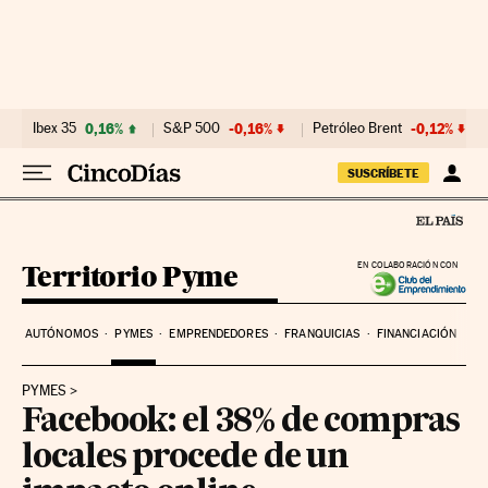
Ir al contenido
Ibex 35
0,16%
S&P 500
-0,16%
Petróleo Brent
-0,12%
SUSCRÍBETE
Territorio Pyme
EN COLABORACIÓN CON
AUTÓNOMOS
PYMES
EMPRENDEDORES
FRANQUICIAS
FINANCIACIÓN
PYMES
Facebook: el 38% de compras
locales procede de un