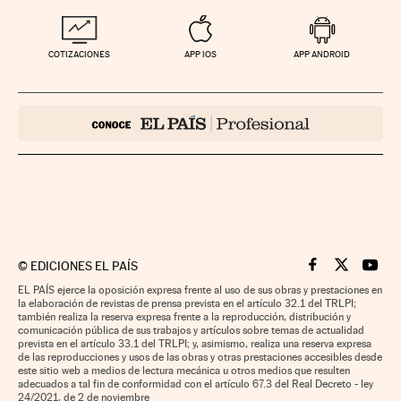
COTIZACIONES
APP IOS
APP ANDROID
©
EDICIONES EL PAÍS
Cinco Días en F
Cinco Días e
Cinco 
EL PAÍS ejerce la oposición expresa frente al uso de sus obras y prestaciones en
la elaboración de revistas de prensa prevista en el artículo 32.1 del TRLPI;
también realiza la reserva expresa frente a la reproducción, distribución y
comunicación pública de sus trabajos y artículos sobre temas de actualidad
prevista en el artículo 33.1 del TRLPI; y, asimismo, realiza una reserva expresa
de las reproducciones y usos de las obras y otras prestaciones accesibles desde
este sitio web a medios de lectura mecánica u otros medios que resulten
adecuados a tal fin de conformidad con el artículo 67.3 del Real Decreto - ley
24/2021, de 2 de noviembre