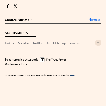
Companias Cinco Días en Facebook
Companias Cinco Días en Twitter
IR A LOS COMENTARIOS
Normas
›
COMENTARIOS
ARCHIVADO EN
Twitter
Visados
Netflix
Donald Trump
Amazon
Facebook
Tiendas online
Plataformas digitales
Redes sociales
Apple
Política migratoria
Se adhiere a los criterios de
Más información
Comercio electrónico
Televisión IP
Microsoft
Comercio
Internet
Empresas
Televisión
Economía
aquí
Si está interesado en licenciar este contenido, pinche
Telecomunicaciones
Medios comunicación
Trabajo
Comunicaciones
Comunicación
Sociedad