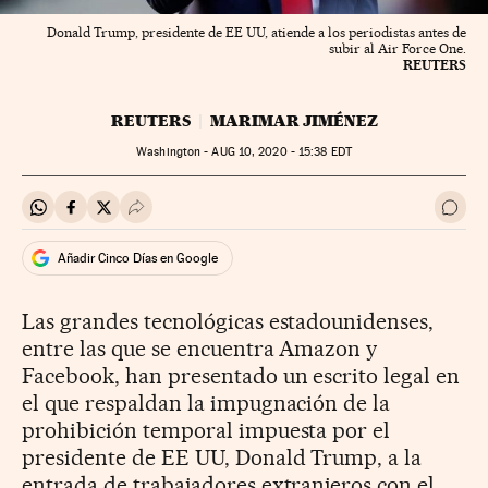
Donald Trump, presidente de EE UU, atiende a los periodistas antes de
subir al Air Force One.
REUTERS
REUTERS
MARIMAR JIMÉNEZ
Washington -
AUG
10, 2020 - 15:38
EDT
Compartir en Whatsapp
Compartir en Facebook
Compartir en Twitter
Desplegar Redes Sociales
Ir a 
Añadir Cinco Días en Google
Las grandes tecnológicas estadounidenses,
entre las que se encuentra Amazon y
Facebook, han presentado un escrito legal en
el que respaldan la impugnación de la
prohibición temporal impuesta por el
presidente de EE UU, Donald Trump, a la
entrada de trabajadores extranjeros con el