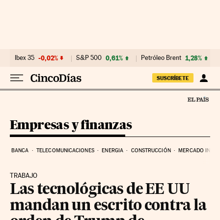
Ir al contenido
Ibex 35
-0,02%
S&P 500
0,61%
Petróleo Brent
1,28%
SUSCRÍBETE
Empresas y finanzas
BANCA
TELECOMUNICACIONES
ENERGIA
CONSTRUCCIÓN
MERCADO INMOB
TRABAJO
Las tecnológicas de EE UU
mandan un escrito contra la