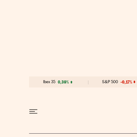
Ir al contenido
Ibex 35
0,39%
S&P 500
-0,17%