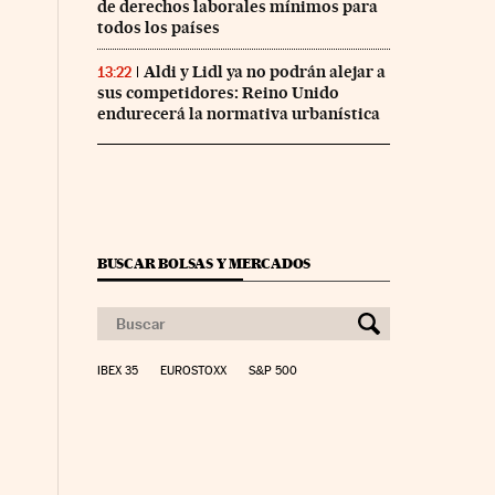
de derechos laborales mínimos para
todos los países
Aldi y Lidl ya no podrán alejar a
13:22
sus competidores: Reino Unido
endurecerá la normativa urbanística
BUSCAR BOLSAS Y MERCADOS
co Días en Facebook
 Cinco Días en Twitter
IBEX 35
EUROSTOXX
S&P 500