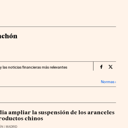
nchón
y las noticias financieras más relevantes
Economia Cin
Economia
Normas
›
dia ampliar la suspensión de los aranceles
productos chinos
ÓN
| MADRID