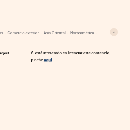
os
Comercio exterior
Asia Oriental
Norteamérica
mérica
Comercio
Relaciones exteriores
Si está interesado en licenciar este contenido,
aquí
pinche