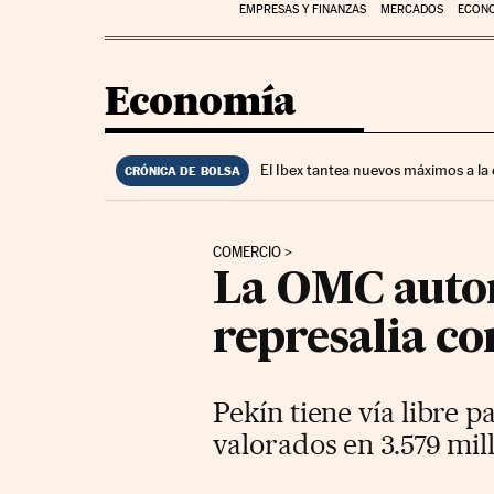
EMPRESAS Y FINANZAS
MERCADOS
ECON
Economía
El Ibex tantea nuevos máximos a la
CRÓNICA DE BOLSA
COMERCIO
La OMC autori
represalia c
Pekín tiene vía libre 
valorados en 3.579 mil