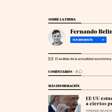
SOBRE LA FIRMA
Fernando Beli
VER BIOGRAFÍA
El análisis de la actualidad económica 
IR A LOS COMENTARIOS
COMENTARIOS
0
MÁS INFORMACIÓN
EE UU estu
a ciertos 
FERNANDO BELINCH