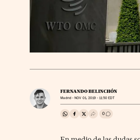
FERNANDO BELINCHÓN
Madrid -
NOV
01, 2019 - 11:50
EDT
0
Compartir en Whatsapp
Compartir en Facebook
Compartir en Twitter
Desplegar Redes Soci
Ir a los comenta
En medio de las dudas so