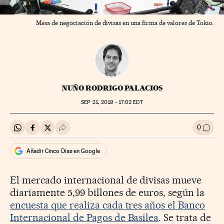
Mesa de negociación de divisas en una firma de valores de Tokio.
NUÑO RODRIGO PALACIOS
SEP
21, 2019 - 17:02
EDT
0
Compartir en Whatsapp
Compartir en Facebook
Compartir en Twitter
Desplegar Redes Sociales
Ir a l
Añadir Cinco Días en Google
El mercado internacional de divisas mueve
diariamente 5,99 billones de euros, según la
encuesta que realiza cada tres años el Banco
Internacional de Pagos de Basilea
. Se trata de