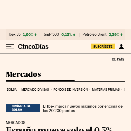
Ir al contenido
Ibex 35
1,00%
S&P 500
0,13%
Petróleo Brent
2,39%
SUSCRÍBETE
Mercados
BOLSA
MERCADO DIVISAS
FONDOS DE INVERSIÓN
MATERIAS PRIMAS
DEU
El Ibex marca nuevos máximos por encima de
CRÓNICA DE
BOLSA
los 20.200 puntos
MERCADOS