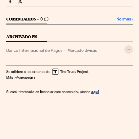
Mercados Financieros Cinco Días en Facebook
Mercados Financieros Cinco Días en Twitter
IR A LOS COMENTARIOS
Normas
›
COMENTARIOS
0
ARCHIVADO EN
Banco Internacional de Pagos
Mercado divisas
Mercados financieros
Empresas
Economía
Finanzas
Se adhiere a los criterios de
Más información
aquí
Si está interesado en licenciar este contenido, pinche