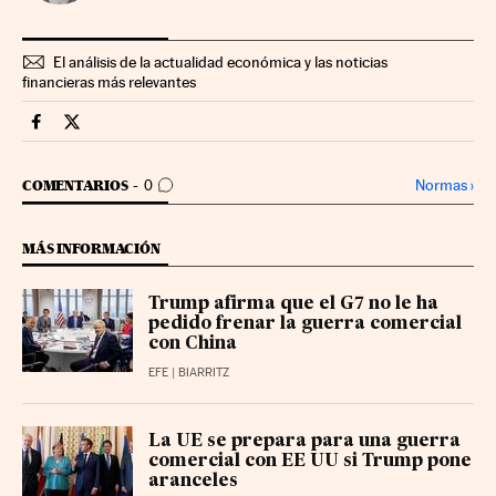
El análisis de la actualidad económica y las noticias
financieras más relevantes
Economia Cinco Días en Facebook
Economia Cinco Días en Twitter
IR A LOS COMENTARIOS
Normas
›
COMENTARIOS
0
MÁS INFORMACIÓN
Trump afirma que el G7 no le ha
pedido frenar la guerra comercial
con China
EFE
| BIARRITZ
La UE se prepara para una guerra
comercial con EE UU si Trump pone
aranceles