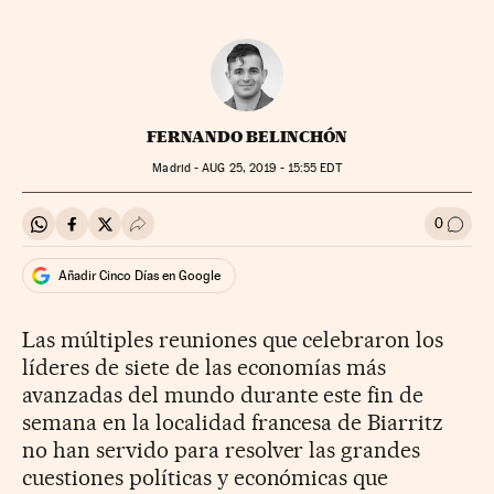
FERNANDO BELINCHÓN
Madrid -
AUG
25, 2019 - 15:55
EDT
0
Compartir en Whatsapp
Compartir en Facebook
Compartir en Twitter
Desplegar Redes Sociales
Ir a l
Añadir Cinco Días en Google
Las múltiples reuniones que celebraron los
líderes de siete de las economías más
avanzadas del mundo durante este fin de
semana en la localidad francesa de Biarritz
no han servido para resolver las grandes
cuestiones políticas y económicas que