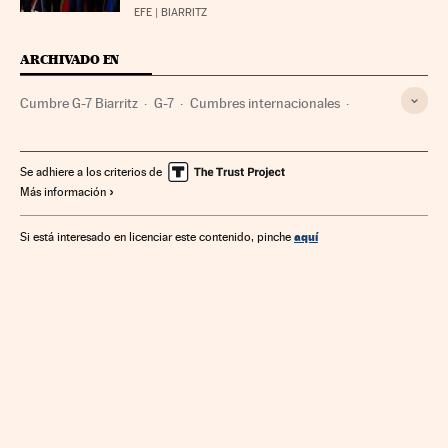
EFE
| BIARRITZ
ARCHIVADO EN
Cumbre G-7 Biarritz
G-7
Cumbres internacionales
Relaciones internacionales
Organizaciones internacionales
Relaciones exteriores
Se adhiere a los criterios de
Más información
aquí
Si está interesado en licenciar este contenido, pinche