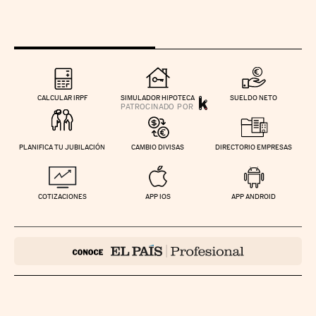
CALCULAR IRPF
SIMULADOR HIPOTECA
SUELDO NETO
PLANIFICA TU JUBILACIÓN
CAMBIO DIVISAS
DIRECTORIO EMPRESAS
COTIZACIONES
APP IOS
APP ANDROID