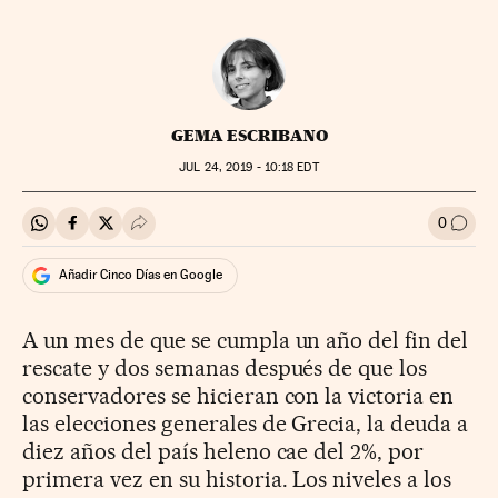
GEMA ESCRIBANO
JUL
24, 2019 - 10:18
EDT
0
Compartir en Whatsapp
Compartir en Facebook
Compartir en Twitter
Desplegar Redes Sociales
Ir a l
Añadir Cinco Días en Google
A un mes de que se cumpla un año del fin del
rescate y dos semanas después de que los
conservadores se hicieran con la victoria en
las elecciones generales de Grecia, la deuda a
diez años del país heleno cae del 2%, por
primera vez en su historia. Los niveles a los