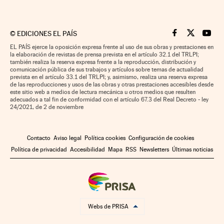
©
EDICIONES EL PAÍS
Cinco Días en F
Cinco Días e
Cinco 
EL PAÍS ejerce la oposición expresa frente al uso de sus obras y prestaciones en
la elaboración de revistas de prensa prevista en el artículo 32.1 del TRLPI;
también realiza la reserva expresa frente a la reproducción, distribución y
comunicación pública de sus trabajos y artículos sobre temas de actualidad
prevista en el artículo 33.1 del TRLPI; y, asimismo, realiza una reserva expresa
de las reproducciones y usos de las obras y otras prestaciones accesibles desde
este sitio web a medios de lectura mecánica u otros medios que resulten
adecuados a tal fin de conformidad con el artículo 67.3 del Real Decreto - ley
24/2021, de 2 de noviembre
Contacto
Aviso legal
Política cookies
Configuración de cookies
Política de privacidad
Accesibilidad
Mapa
RSS
Newsletters
Últimas noticias
Webs de PRISA