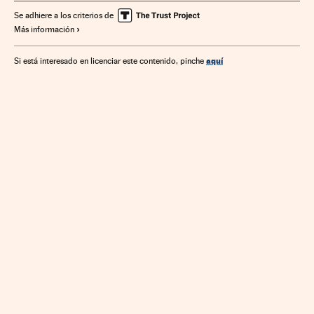
Unión Europea
Organizaciones internacionales
Europa
Se adhiere a los criterios de
Más información
Relaciones exteriores
Banca
Finanzas
aquí
Si está interesado en licenciar este contenido, pinche