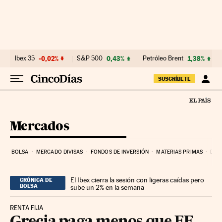
Ir al contenido
Ibex 35
-0,02%
S&P 500
0,43%
Petróleo Brent
1,38%
SUSCRÍBETE
Mercados
BOLSA
MERCADO DIVISAS
FONDOS DE INVERSIÓN
MATERIAS PRIMAS
DEU
El Ibex cierra la sesión con ligeras caídas pero
CRÓNICA DE
BOLSA
sube un 2% en la semana
RENTA FIJA