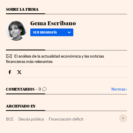
SOBRE LA FIRMA
Gema Escribano
VER BIOGRAFÍA
El análisis de la actualidad económica y las noticias
financieras más relevantes
Mercados Financieros Cinco Días en Facebook
Mercados Financieros Cinco Días en Twitter
IR A LOS COMENTARIOS
Normas
›
COMENTARIOS
0
ARCHIVADO EN
BCE
Deuda pública
Financiación déficit
Déficit público
Bancos
Finanzas públicas