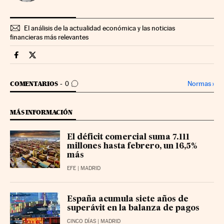
El análisis de la actualidad económica y las noticias
financieras más relevantes
Economia Cinco Días en Facebook
Economia Cinco Días en Twitter
IR A LOS COMENTARIOS
Normas
›
COMENTARIOS
0
MÁS INFORMACIÓN
El déficit comercial suma 7.111
millones hasta febrero, un 16,5%
más
EFE
| MADRID
España acumula siete años de
superávit en la balanza de pagos
CINCO DÍAS
| MADRID