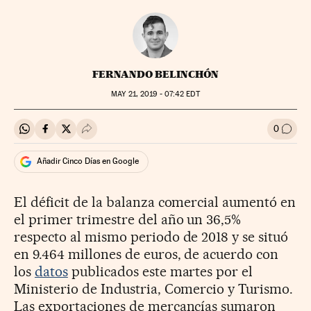
FERNANDO BELINCHÓN
MAY
21, 2019 - 07:42
EDT
0
Compartir en Whatsapp
Compartir en Facebook
Compartir en Twitter
Desplegar Redes Sociales
Ir a l
Añadir Cinco Días en Google
El déficit de la balanza comercial aumentó en
el primer trimestre del año un 36,5%
respecto al mismo periodo de 2018 y se situó
en 9.464 millones de euros, de acuerdo con
los
datos
publicados este martes por el
Ministerio de Industria, Comercio y Turismo.
Las exportaciones de mercancías sumaron