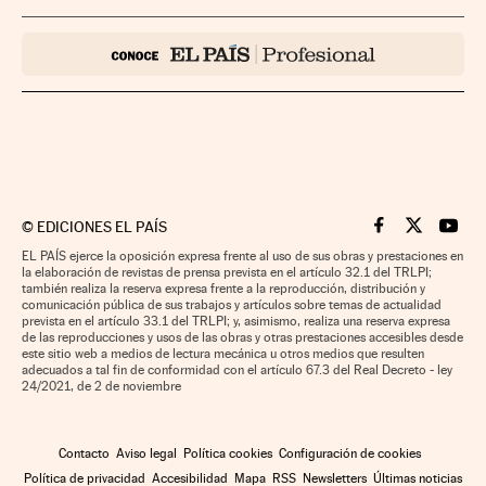
©
EDICIONES EL PAÍS
Cinco Días en F
Cinco Días e
Cinco 
EL PAÍS ejerce la oposición expresa frente al uso de sus obras y prestaciones en
la elaboración de revistas de prensa prevista en el artículo 32.1 del TRLPI;
también realiza la reserva expresa frente a la reproducción, distribución y
comunicación pública de sus trabajos y artículos sobre temas de actualidad
prevista en el artículo 33.1 del TRLPI; y, asimismo, realiza una reserva expresa
de las reproducciones y usos de las obras y otras prestaciones accesibles desde
este sitio web a medios de lectura mecánica u otros medios que resulten
adecuados a tal fin de conformidad con el artículo 67.3 del Real Decreto - ley
24/2021, de 2 de noviembre
Contacto
Aviso legal
Política cookies
Configuración de cookies
Política de privacidad
Accesibilidad
Mapa
RSS
Newsletters
Últimas noticias