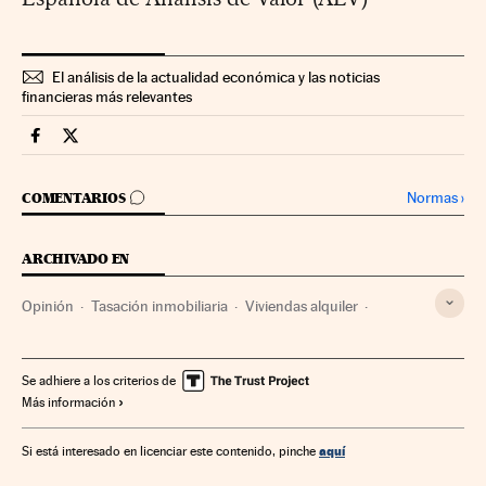
El análisis de la actualidad económica y las noticias
financieras más relevantes
Economia Cinco Días en Facebook
Economia Cinco Días en Twitter
IR A LOS COMENTARIOS
Normas
›
COMENTARIOS
ARCHIVADO EN
Opinión
Tasación inmobiliaria
Viviendas alquiler
Precio vivienda
Mercado inmobiliario
Vivienda
Urbanismo
Economía
Se adhiere a los criterios de
Más información
aquí
Si está interesado en licenciar este contenido, pinche