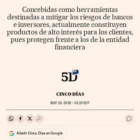
Concebidas como herramientas
destinadas a mitigar los riesgos de bancos
e inversores, actualmente constituyen
productos de alto interés para los clientes,
pues protegen frente a los de la entidad
financiera
CINCO DÍAS
MAY
15, 2019 - 01:15
EDT
Compartir en Whatsapp
Compartir en Facebook
Compartir en Twitter
Desplegar Redes Sociales
Ir a 
Añadir Cinco Días en Google