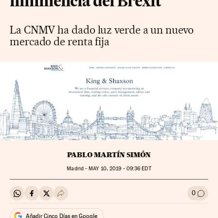
inminencia del Brexit
La CNMV ha dado luz verde a un nuevo
mercado de renta fija
PABLO MARTÍN SIMÓN
Madrid -
MAY
10, 2019 - 09:36
EDT
0
Compartir en Whatsapp
Compartir en Facebook
Compartir en Twitter
Desplegar Redes Sociales
Ir a l
Añadir Cinco Días en Google