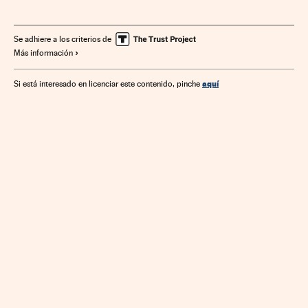
Bancos
Mercados financieros
Unión Europea
Empresas
Organizaciones internacionales
Europa
Se adhiere a los criterios de
Más información
Administración Estado
Economía
Banca
Relaciones exteriores
Finanzas
Administración pública
aquí
Si está interesado en licenciar este contenido, pinche