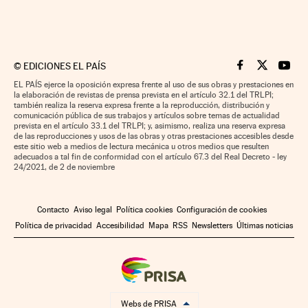
©
EDICIONES EL PAÍS
Cinco Días en F
Cinco Días e
Cinco 
EL PAÍS ejerce la oposición expresa frente al uso de sus obras y prestaciones en
la elaboración de revistas de prensa prevista en el artículo 32.1 del TRLPI;
también realiza la reserva expresa frente a la reproducción, distribución y
comunicación pública de sus trabajos y artículos sobre temas de actualidad
prevista en el artículo 33.1 del TRLPI; y, asimismo, realiza una reserva expresa
de las reproducciones y usos de las obras y otras prestaciones accesibles desde
este sitio web a medios de lectura mecánica u otros medios que resulten
adecuados a tal fin de conformidad con el artículo 67.3 del Real Decreto - ley
24/2021, de 2 de noviembre
Contacto
Aviso legal
Política cookies
Configuración de cookies
Política de privacidad
Accesibilidad
Mapa
RSS
Newsletters
Últimas noticias
Webs de PRISA