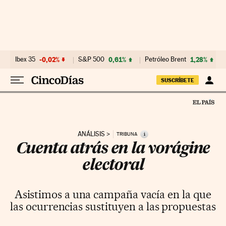
Ir al contenido
Ibex 35
-0,02%
S&P 500
0,61%
Petróleo Brent
1,28%
SUSCRÍBETE
ANÁLISIS
i
TRIBUNA
Cuenta atrás en la vorágine
electoral
Asistimos a una campaña vacía en la que
las ocurrencias sustituyen a las propuestas