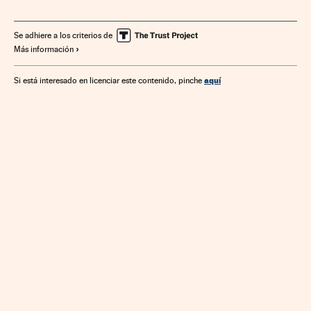
Elecciones Generales
PSOE
Coaliciones electorales
Izquierda Unida
Coaliciones políticas
Podemos
PP
Se adhiere a los criterios de
Más información
Elecciones
Gobierno
Partidos políticos
Administración Estado
España
Administración pública
aquí
Si está interesado en licenciar este contenido, pinche
Política