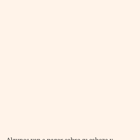
Algunos van a pagar sobre su cabeza y