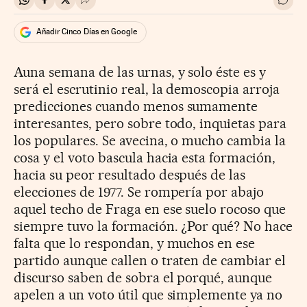
Compartir en Whatsapp
Compartir en Facebook
Compartir en Twitter
Desplegar Redes Sociales
Ir a 
Añadir Cinco Días en Google
Auna semana de las urnas, y solo éste es y
será el escrutinio real, la demoscopia arroja
predicciones cuando menos sumamente
interesantes, pero sobre todo, inquietas para
los populares. Se avecina, o mucho cambia la
cosa y el voto bascula hacia esta formación,
hacia su peor resultado después de las
elecciones de 1977. Se rompería por abajo
aquel techo de Fraga en ese suelo rocoso que
siempre tuvo la formación. ¿Por qué? No hace
falta que lo respondan, y muchos en ese
partido aunque callen o traten de cambiar el
discurso saben de sobra el porqué, aunque
apelen a un voto útil que simplemente ya no