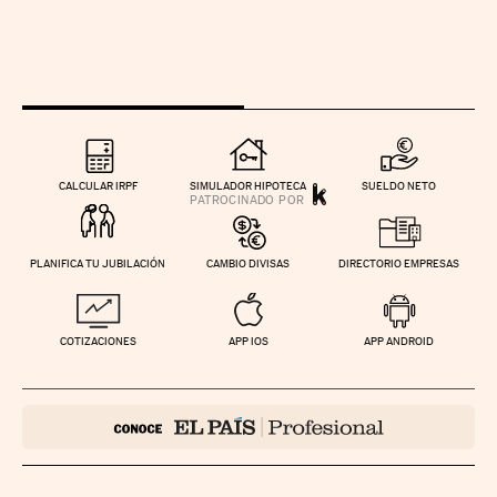
CALCULAR IRPF
SIMULADOR HIPOTECA
SUELDO NETO
PLANIFICA TU JUBILACIÓN
CAMBIO DIVISAS
DIRECTORIO EMPRESAS
COTIZACIONES
APP IOS
APP ANDROID