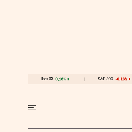
Ir al contenido
Ibex 35
0,16%
S&P 500
-0,16%