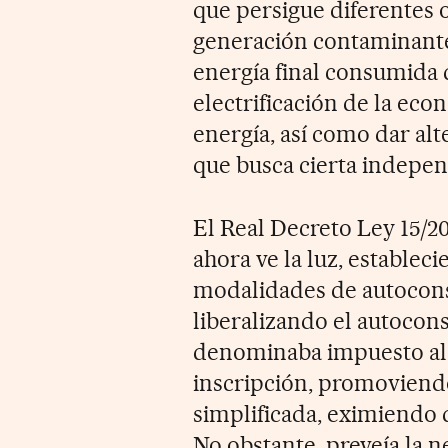
que persigue diferentes o
generación contaminante,
energía final consumida
electrificación de la eco
energía, así como dar al
que busca cierta indepen
El Real Decreto Ley 15/2
ahora ve la luz, establec
modalidades de autocons
liberalizando el autocon
denominaba impuesto al s
inscripción, promovien
simplificada, eximiendo 
No obstante, preveía la 