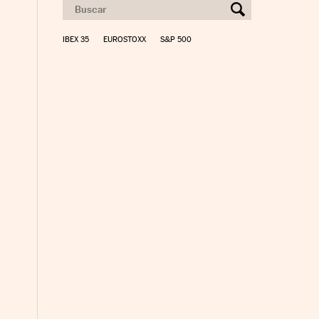
IBEX 35
EUROSTOXX
S&P 500