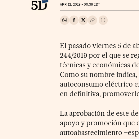
APR
12, 2019 - 00:36
EDT
Compartir en Whatsapp
Compartir en Facebook
Compartir en Twitter
Desplegar Redes Soci
Ir a los comentar
El pasado viernes 5 de ab
244/2019 por el que se re
técnicas y económicas de
Como su nombre indica, l
autoconsumo eléctrico en d
en definitiva, promoverlo
La aprobación de este dec
apoyo y promoción que el
autoabastecimiento –esp