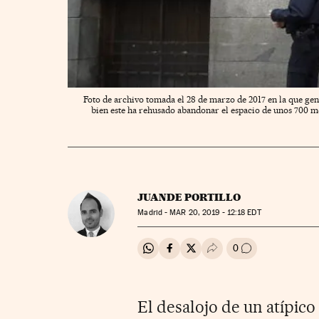
Foto de archivo tomada el 28 de marzo de 2017 en la que gent
bien este ha rehusado abandonar el espacio de unos 700 me
JUANDE PORTILLO
Madrid -
MAR
20, 2019 - 12:18
EDT
0
Compartir en Whatsapp
Compartir en Facebook
Compartir en Twitter
Desplegar Redes Soci
Ir a los comenta
El desalojo de un atípico