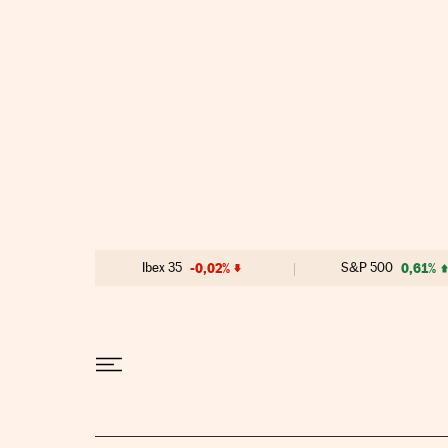
Ir al contenido
Ibex 35
-0,02%
S&P 500
0,61%