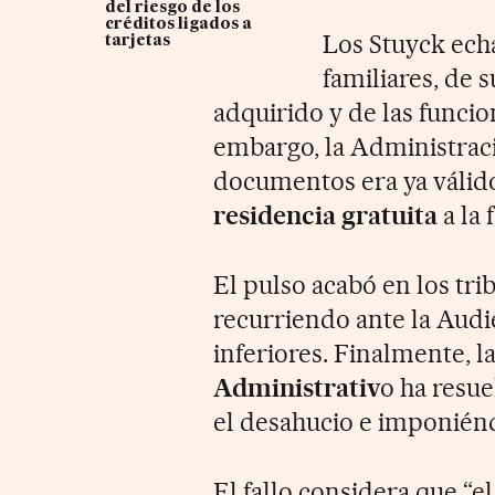
del riesgo de los
créditos ligados a
Los Stuyck ech
tarjetas
familiares, de 
adquirido y de las funcio
embargo, la Administrac
documentos era ya válido
residencia
gratuita
a la 
El pulso acabó en los tr
recurriendo ante la Audi
inferiores. Finalmente, la
Administrativ
o ha resue
el desahucio e imponiénd
El fallo considera que “e