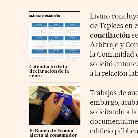
Livino concluyó
MÁS INFORMACIÓN
de Tapices en e
conciliación
se
Arbitraje y Con
la Comunidad d
solicitó entonc
Calendario de la
a la relación la
declaración de la
renta
Trabajos de aud
embargo, acaba
solicitando a l
documentalment
edificio público
El Banco de España
alerta al consumidor