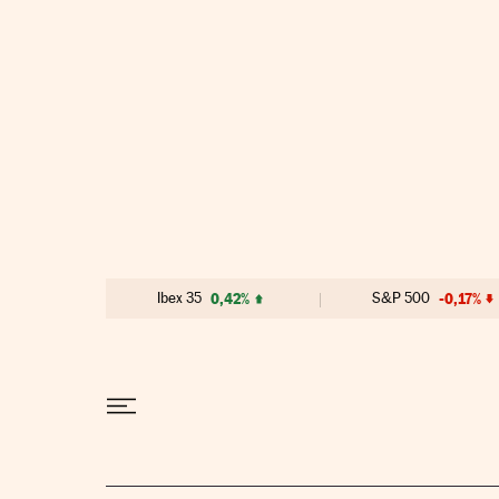
Ir al contenido
Ibex 35
0,42%
S&P 500
-0,17%