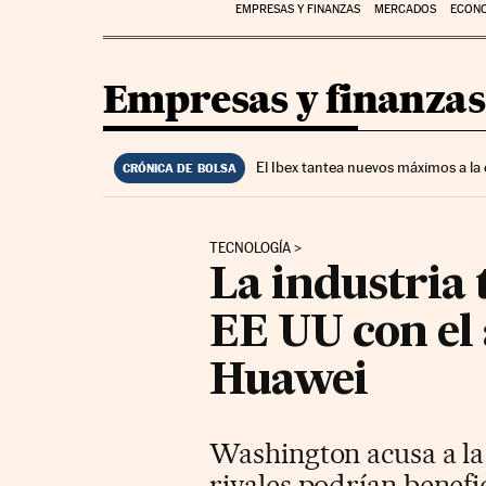
EMPRESAS Y FINANZAS
MERCADOS
ECON
Empresas y finanzas
El Ibex tantea nuevos máximos a la
CRÓNICA DE BOLSA
TECNOLOGÍA
La industria 
EE UU con el 
Huawei
Washington acusa a la
rivales podrían benefic