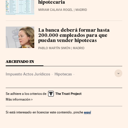
hipotecaria
MIRIAM CALAVIA ROGEL
| MADRID
La banca deberá formar hasta
200.000 empleados para que
puedan vender hipotecas
PABLO MARTÍN SIMÓN
| MADRID
ARCHIVADO EN
Impuesto Actos Jurídicos
Hipotecas
Mercado hipotecario
Impuestos
Tributos
Mercados financieros
Finanzas públicas
Banca
Finanzas
Se adhiere a los criterios de
Más información
aquí
Si está interesado en licenciar este contenido, pinche