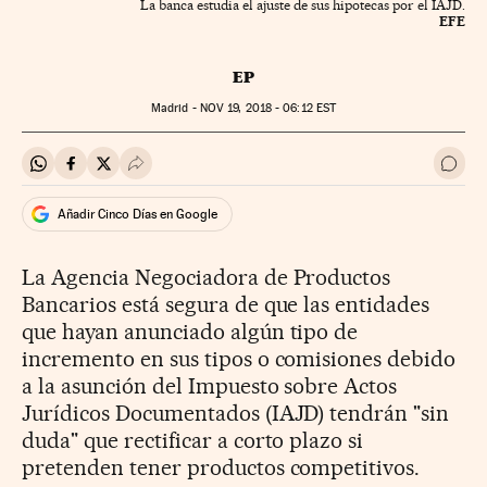
La banca estudia el ajuste de sus hipotecas por el IAJD.
EFE
EP
Madrid -
NOV
19, 2018 - 06:12
EST
Compartir en Whatsapp
Compartir en Facebook
Compartir en Twitter
Desplegar Redes Sociales
Ir a 
Añadir Cinco Días en Google
La Agencia Negociadora de Productos
Bancarios está segura de que las entidades
que hayan anunciado algún tipo de
incremento en sus tipos o comisiones debido
a la asunción del Impuesto sobre Actos
Jurídicos Documentados (IAJD) tendrán "sin
duda" que rectificar a corto plazo si
pretenden tener productos competitivos.