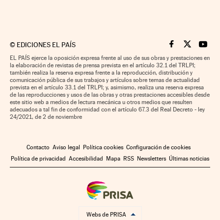
©
EDICIONES EL PAÍS
Cinco Días en F
Cinco Días e
Cinco 
EL PAÍS ejerce la oposición expresa frente al uso de sus obras y prestaciones en
la elaboración de revistas de prensa prevista en el artículo 32.1 del TRLPI;
también realiza la reserva expresa frente a la reproducción, distribución y
comunicación pública de sus trabajos y artículos sobre temas de actualidad
prevista en el artículo 33.1 del TRLPI; y, asimismo, realiza una reserva expresa
de las reproducciones y usos de las obras y otras prestaciones accesibles desde
este sitio web a medios de lectura mecánica u otros medios que resulten
adecuados a tal fin de conformidad con el artículo 67.3 del Real Decreto - ley
24/2021, de 2 de noviembre
Contacto
Aviso legal
Política cookies
Configuración de cookies
Política de privacidad
Accesibilidad
Mapa
RSS
Newsletters
Últimas noticias
Webs de PRISA