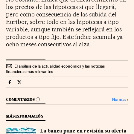
los precios de las hipotecas sí que llegará,
pero como consecuencia de las subida del
Euríbor, sobre todo en las hipotecas a tipo
variable, aunque también se reflejará en los
productos a tipo fijo. Este índice acumula ya
ocho meses consecutivos al alza.
El análisis de la actualidad económica y las noticias
financieras más relevantes
Economia Cinco Días en Facebook
Economia Cinco Días en Twitter
IR A LOS COMENTARIOS
Normas
›
COMENTARIOS
MÁS INFORMACIÓN
La banca pone en revisión su oferta