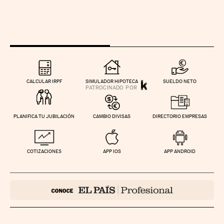
CALCULAR IRPF
SIMULADOR HIPOTECA
SUELDO NETO
PLANIFICA TU JUBILACIÓN
CAMBIO DIVISAS
DIRECTORIO EMPRESAS
COTIZACIONES
APP IOS
APP ANDROID