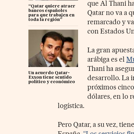
que Al Thani ha
“Qatar quiere atraer
Qatar no va a q
bancos españoles
para que trabajen en
toda la región”
remarcado y val
con Estados Un
La gran apuest
arábiga es el
Mu
Thani ha asegu
Un acuerdo Qatar-
desarrollo. La 
Exxon tiene sentido
político y económico
próximos cinco
dólares, en lo 
logística.
Pero Qatar, a su vez, tie
España.
“Los servicios fi