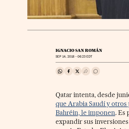
IGNACIO SAN ROMÁN
SEP
14, 2018 - 06:23
EDT
Compartir en Whatsapp
Compartir en Facebook
Compartir en Twitter
Desplegar Redes Soci
Ir a los comentar
Qatar intenta, desde juni
que Arabia Saudí y otros
Bahréin, le imponen
. Es
expandir sus inversiones