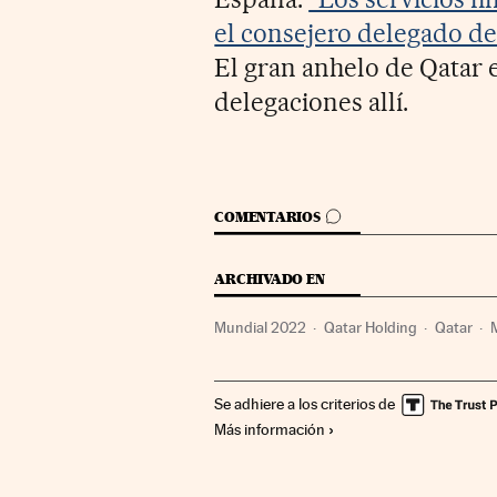
el consejero delegado de
El gran anhelo de Qatar 
delegaciones allí.
IR A LOS COMENTARIOS
COMENTARIOS
ARCHIVADO EN
Mundial 2022
Qatar Holding
Qatar
Campeonato mundial
Fútbol
Fondos i
Se adhiere a los criterios de
Deportes
Banca
Finanzas
Más información