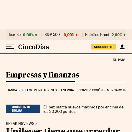
Ir al contenido
Ibex 35
0,98%
S&P 500
-0,00%
Petróleo Brent
2,90%
SUSCRÍBETE
Empresas y finanzas
BANCA
TELECOMUNICACIONES
ENERGIA
CONSTRUCCIÓN
MERCADO INMOB
El Ibex marca nuevos máximos por encima de
CRÓNICA DE
BOLSA
los 20.200 puntos
BREAKINGVIEWS