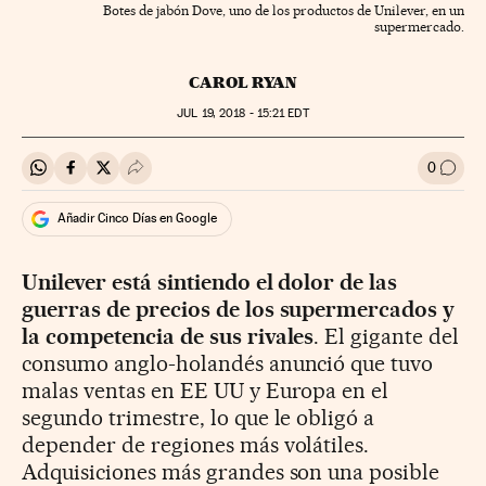
Botes de jabón Dove, uno de los productos de Unilever, en un
supermercado.
CAROL RYAN
JUL
19, 2018 - 15:21
EDT
0
Compartir en Whatsapp
Compartir en Facebook
Compartir en Twitter
Desplegar Redes Sociales
Ir a l
Añadir Cinco Días en Google
Unilever está sintiendo el dolor de las
guerras de precios de los supermercados y
la competencia de sus rivales
. El gigante del
consumo anglo-holandés anunció que tuvo
malas ventas en EE UU y Europa en el
segundo trimestre, lo que le obligó a
depender de regiones más volátiles.
Adquisiciones más grandes son una posible