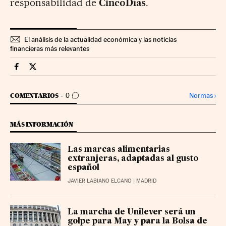
responsabilidad de
CincoDías
.
El análisis de la actualidad económica y las noticias
financieras más relevantes
Companias Cinco Días en Facebook
Companias Cinco Días en Twitter
IR A LOS COMENTARIOS
Normas
›
COMENTARIOS
0
MÁS INFORMACIÓN
Las marcas alimentarias
extranjeras, adaptadas al gusto
español
JAVIER LABIANO ELCANO
| MADRID
La marcha de Unilever será un
golpe para May y para la Bolsa de