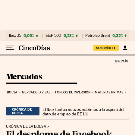
Ir al contenido
Ibex 35
0,09%
S&P 500
0,23%
Petróleo Brent
0,32%
SUSCRÍBETE
Mercados
BOLSA
MERCADO DIVISAS
FONDOS DE INVERSIÓN
MATERIAS PRIMAS
DEU
El Ibex tantea nuevos máximos a la espera del
CRÓNICA DE
BOLSA
dato de empleo de EE UU
CRÓNICA DE LA BOLSA