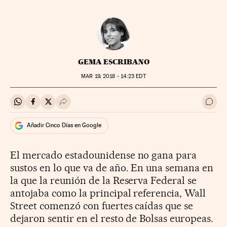
GEMA ESCRIBANO
MAR
19, 2018 - 14:23
EDT
Compartir en Whatsapp
Compartir en Facebook
Compartir en Twitter
Desplegar Redes Sociales
Ir a 
Añadir Cinco Días en Google
El mercado estadounidense no gana para
sustos en lo que va de año. En una semana en
la que la reunión de la Reserva Federal se
antojaba como la principal referencia, Wall
Street comenzó con fuertes caídas que se
dejaron sentir en el resto de Bolsas europeas.