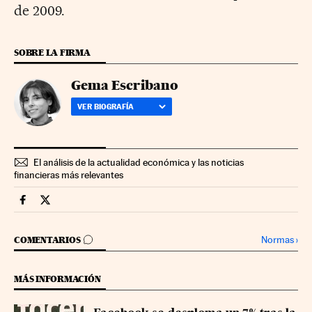
de 2009.
SOBRE LA FIRMA
Gema Escribano
VER BIOGRAFÍA
El análisis de la actualidad económica y las noticias
financieras más relevantes
Mercados Financieros Cinco Días en Facebook
Mercados Financieros Cinco Días en Twitter
IR A LOS COMENTARIOS
Normas
›
COMENTARIOS
MÁS INFORMACIÓN