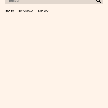
IBEX 35
EUROSTOXX
S&P 500
CALCULAR IRPF
SIMULADOR HIPOTECA
SUELDO NETO
PLANIFICA TU JUBILACIÓN
CAMBIO DIVISAS
DIRECTORIO EMPRESAS