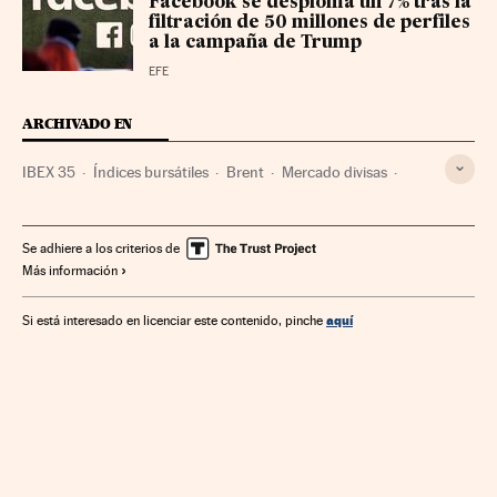
Facebook se desploma un 7% tras la
filtración de 50 millones de perfiles
a la campaña de Trump
EFE
ARCHIVADO EN
IBEX 35
Índices bursátiles
Brent
Mercado divisas
Deuda pública
Bolsa
Petróleo
Financiación déficit
Combustibles fósiles
Déficit público
Se adhiere a los criterios de
Más información
Mercados financieros
Combustibles
Finanzas públicas
Energía no renovable
Fuentes energía
Finanzas
Energía
aquí
Si está interesado en licenciar este contenido, pinche