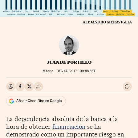
ALEJANDRO MERAVIGLIA
JUANDE PORTILLO
Madrid -
DEC
14, 2017 - 09:58
EST
Compartir en Whatsapp
Compartir en Facebook
Compartir en Twitter
Desplegar Redes Sociales
Ir a 
Añadir Cinco Días en Google
La dependencia absoluta de la banca a la
hora de obtener
financiación
se ha
demostrado como un importante riesgo en