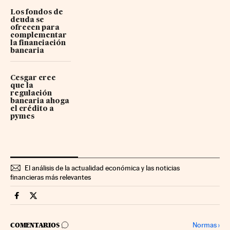
Los fondos de
deuda se
ofrecen para
complementar
la financiación
bancaria
Cesgar cree
que la
regulación
bancaria ahoga
el crédito a
pymes
El análisis de la actualidad económica y las noticias
financieras más relevantes
Mercados Financieros Cinco Días en Facebook
Mercados Financieros Cinco Días en Twitter
IR A LOS COMENTARIOS
Normas
›
COMENTARIOS