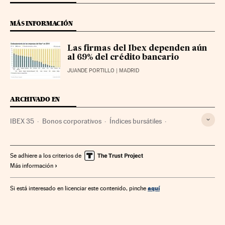
MÁS INFORMACIÓN
Las firmas del Ibex dependen aún
al 69% del crédito bancario
JUANDE PORTILLO
| MADRID
ARCHIVADO EN
IBEX 35
Bonos corporativos
Índices bursátiles
Deuda corporativa
Pymes
Financiación
Bolsa
Endeudamiento empresarial
Crédito empresas
Se adhiere a los criterios de
Más información
Créditos
Mercados financieros
Empresas
Servicios bancarios
Banca
Economía
Finanzas
aquí
Si está interesado en licenciar este contenido, pinche