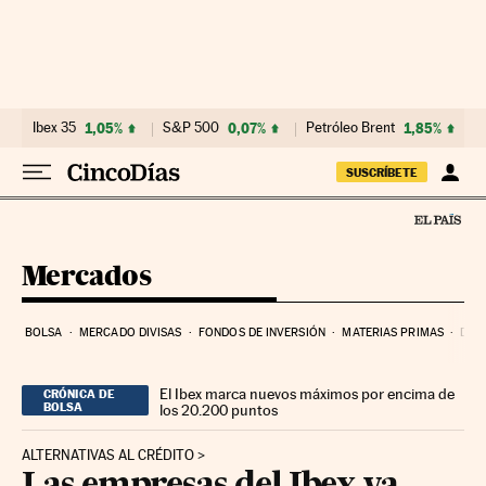
Ir al contenido
Ibex 35
1,05%
S&P 500
0,07%
Petróleo Brent
1,85%
SUSCRÍBETE
Mercados
BOLSA
MERCADO DIVISAS
FONDOS DE INVERSIÓN
MATERIAS PRIMAS
DEU
El Ibex marca nuevos máximos por encima de
CRÓNICA DE
BOLSA
los 20.200 puntos
ALTERNATIVAS AL CRÉDITO