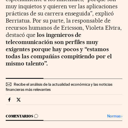
muy inquietos y quieren ver las aplicaciones
prácticas de su carrera enseguida”, explicó
Berriatua. Por su parte, la responsable de
recursos humanos de Ericsson, Violeta Elvira,
destacó que
los ingenieros de
telecomunicación son perfiles muy
exigentes porque hay pocos y “estamos
todas las compañías compitiendo por el
mismo talento”.
Recibe el análisis de la actualidad económica y las noticias
financieras más relevantes
Fortunas Cinco Días en Facebook
Fortunas Cinco Días en Twitter
IR A LOS COMENTARIOS
Normas
›
COMENTARIOS