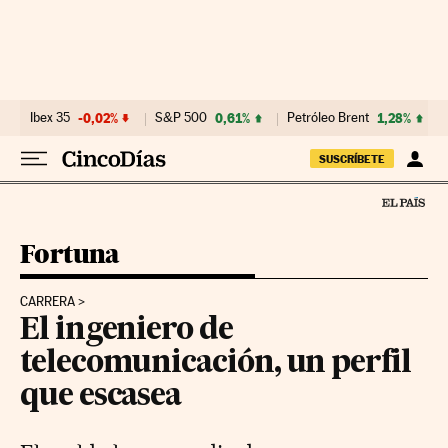
Ir al contenido
Ibex 35
-0,02%
S&P 500
0,61%
Petróleo Brent
1,28%
SUSCRÍBETE
Fortuna
CARRERA
El ingeniero de
telecomunicación, un perfil
que escasea