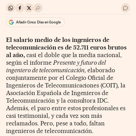
Compartir en Whatsapp
Compartir en Facebook
Compartir en Twitter
Desplegar Redes Sociales
Ir a 
Añadir Cinco Días en Google
El salario medio de los ingenieros de
telecomunicación es de 52.711 euros brutos
al año,
casi el doble que la media nacional,
según el informe
Presente y futuro del
ingeniero de telecomunicación
, elaborado
conjuntamente por el Colegio Oficial de
Ingenieros de Telecomunicaciones (COIT), la
Asociación Española de Ingenieros de
Telecomunicación y la consultora IDC.
Además, el paro entre estos profesionales es
casi testimonial, y cada vez son más
reclamados. Pero, pese a todo, faltan
ingenieros de telecomunicación.