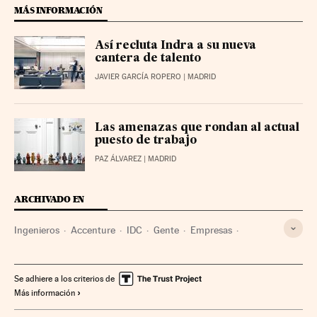
MÁS INFORMACIÓN
Así recluta Indra a su nueva
cantera de talento
JAVIER GARCÍA ROPERO
| MADRID
Las amenazas que rondan al actual
puesto de trabajo
PAZ ÁLVAREZ
| MADRID
ARCHIVADO EN
Ingenieros
Accenture
IDC
Gente
Empresas
Telecomunicaciones
Economía
Sociedad
Comunicaciones
Se adhiere a los criterios de
Más información