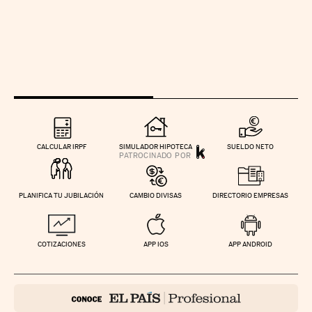
CALCULAR IRPF
SIMULADOR HIPOTECA
SUELDO NETO
PLANIFICA TU JUBILACIÓN
CAMBIO DIVISAS
DIRECTORIO EMPRESAS
COTIZACIONES
APP IOS
APP ANDROID