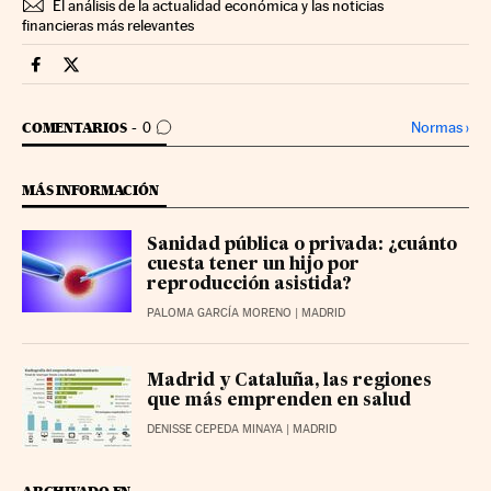
El análisis de la actualidad económica y las noticias
financieras más relevantes
Companias Cinco Días en Facebook
Companias Cinco Días en Twitter
IR A LOS COMENTARIOS
Normas
›
COMENTARIOS
0
MÁS INFORMACIÓN
Sanidad pública o privada: ¿cuánto
cuesta tener un hijo por
reproducción asistida?
PALOMA GARCÍA MORENO
| MADRID
Madrid y Cataluña, las regiones
que más emprenden en salud
DENISSE CEPEDA MINAYA
| MADRID