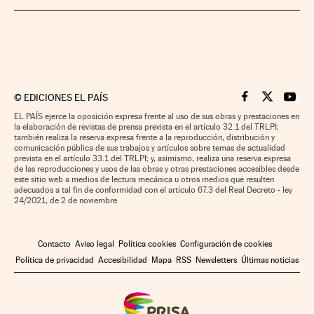
©
EDICIONES EL PAÍS
Cinco Días en F
Cinco Días e
Cinco 
EL PAÍS ejerce la oposición expresa frente al uso de sus obras y prestaciones en
la elaboración de revistas de prensa prevista en el artículo 32.1 del TRLPI;
también realiza la reserva expresa frente a la reproducción, distribución y
comunicación pública de sus trabajos y artículos sobre temas de actualidad
prevista en el artículo 33.1 del TRLPI; y, asimismo, realiza una reserva expresa
de las reproducciones y usos de las obras y otras prestaciones accesibles desde
este sitio web a medios de lectura mecánica u otros medios que resulten
adecuados a tal fin de conformidad con el artículo 67.3 del Real Decreto - ley
24/2021, de 2 de noviembre
Contacto
Aviso legal
Política cookies
Configuración de cookies
Política de privacidad
Accesibilidad
Mapa
RSS
Newsletters
Últimas noticias