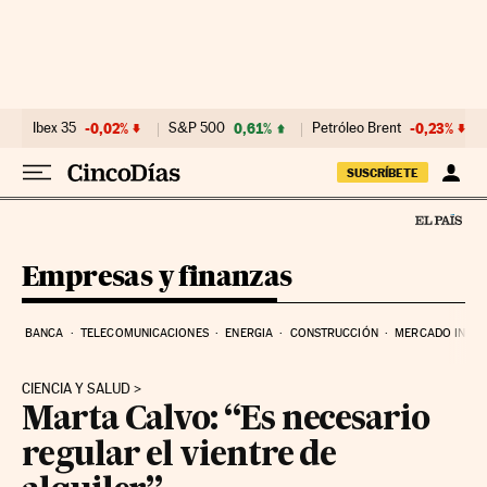
Ir al contenido
Ibex 35
-0,02%
S&P 500
0,61%
Petróleo Brent
-0,23%
SUSCRÍBETE
Empresas y finanzas
BANCA
TELECOMUNICACIONES
ENERGIA
CONSTRUCCIÓN
MERCADO INMOB
CIENCIA Y SALUD
Marta Calvo: “Es necesario
regular el vientre de