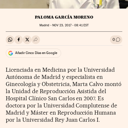
PALOMA GARCÍA MORENO
Madrid -
NOV
23, 2017 - 08:41
EST
0
Compartir en Whatsapp
Compartir en Facebook
Compartir en Twitter
Desplegar Redes Sociales
Ir a l
Añadir Cinco Días en Google
Licenciada en Medicina por la Universidad
Autónoma de Madrid y especialista en
Ginecología y Obstetricia, Marta Calvo montó
la Unidad de Reproducción Asistida del
Hospital Clínico San Carlos en 2007. Es
doctora por la Universidad Complutense de
Madrid y Máster en Reproducción Humana
por la Universidad Rey Juan Carlos I.