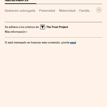
ARCHIVADO EN
Gestación subrogada
Paternidad
Maternidad
Familia
Embarazo
Sociedad
Ciencia
Reproducción asistida
Reproducción
Medicina
Salud
Se adhiere a los criterios de
Más información
aquí
Si está interesado en licenciar este contenido, pinche