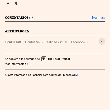
Companias Cinco Días en Facebook
Companias Cinco Días en Twitter
IR A LOS COMENTARIOS
Normas
›
COMENTARIOS
ARCHIVADO EN
Oculus Rift
Oculus VR
Realidad virtual
Facebook
Samsung Electronics
Sony Corporation
Redes sociales
Microsoft
Internet
Empresas
Informática
Se adhiere a los criterios de
Más información
Economía
Telecomunicaciones
Comunicaciones
Industria
aquí
Si está interesado en licenciar este contenido, pinche