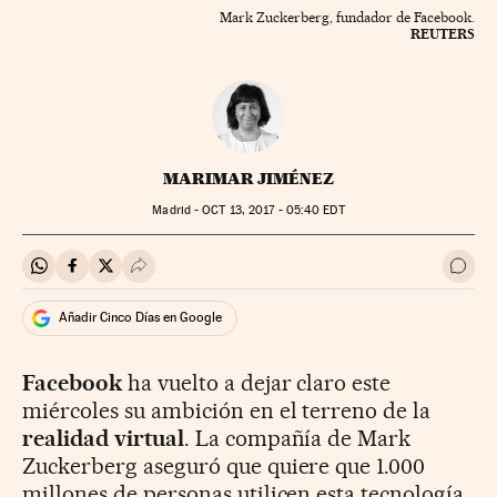
Mark Zuckerberg, fundador de Facebook.
REUTERS
MARIMAR JIMÉNEZ
Madrid -
OCT
13, 2017 - 05:40
EDT
Compartir en Whatsapp
Compartir en Facebook
Compartir en Twitter
Desplegar Redes Sociales
Ir a 
Añadir Cinco Días en Google
Facebook
ha vuelto a dejar claro este
miércoles su ambición en el terreno de la
realidad virtual
. La compañía de Mark
Zuckerberg aseguró que quiere que 1.000
millones de personas utilicen esta tecnología,