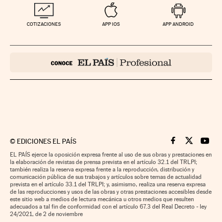
COTIZACIONES
APP IOS
APP ANDROID
©
EDICIONES EL PAÍS
Cinco Días en F
Cinco Días e
Cinco 
EL PAÍS ejerce la oposición expresa frente al uso de sus obras y prestaciones en
la elaboración de revistas de prensa prevista en el artículo 32.1 del TRLPI;
también realiza la reserva expresa frente a la reproducción, distribución y
comunicación pública de sus trabajos y artículos sobre temas de actualidad
prevista en el artículo 33.1 del TRLPI; y, asimismo, realiza una reserva expresa
de las reproducciones y usos de las obras y otras prestaciones accesibles desde
este sitio web a medios de lectura mecánica u otros medios que resulten
adecuados a tal fin de conformidad con el artículo 67.3 del Real Decreto - ley
24/2021, de 2 de noviembre