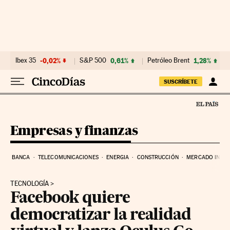
Ir al contenido
Ibex 35
-0,02%
S&P 500
0,61%
Petróleo Brent
1,28%
SUSCRÍBETE
Empresas y finanzas
BANCA
TELECOMUNICACIONES
ENERGIA
CONSTRUCCIÓN
MERCADO INMOB
TECNOLOGÍA
Facebook quiere
democratizar la realidad