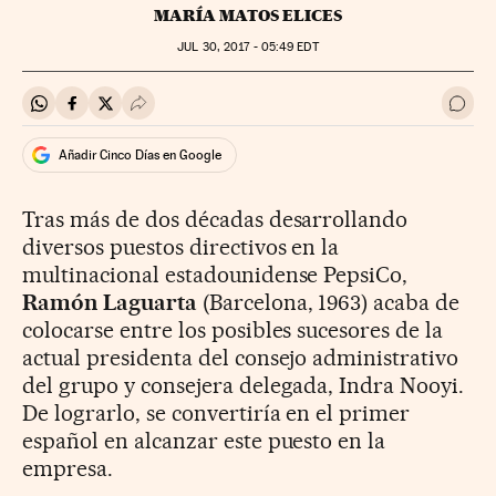
MARÍA MATOS ELICES
JUL
30, 2017 - 05:49
EDT
Compartir en Whatsapp
Compartir en Facebook
Compartir en Twitter
Desplegar Redes Sociales
Ir a 
Añadir Cinco Días en Google
Tras más de dos décadas desarrollando
diversos puestos directivos en la
multinacional estadounidense PepsiCo,
Ramón Laguarta
(Barcelona, 1963) acaba de
colocarse entre los posibles sucesores de la
actual presidenta del consejo administrativo
del grupo y consejera delegada, Indra Nooyi.
De lograrlo, se convertiría en el primer
español en alcanzar este puesto en la
empresa.