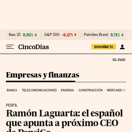
Ir al contenido
Ibex 35
0,61%
S&P 500
-0,17%
Petróleo Brent
0,71%
SUSCRÍBETE
Empresas y finanzas
BANCA
TELECOMUNICACIONES
ENERGIA
CONSTRUCCIÓN
MERCADO INMOB
PERFIL
Ramón Laguarta: el español
que apunta a próximo CEO