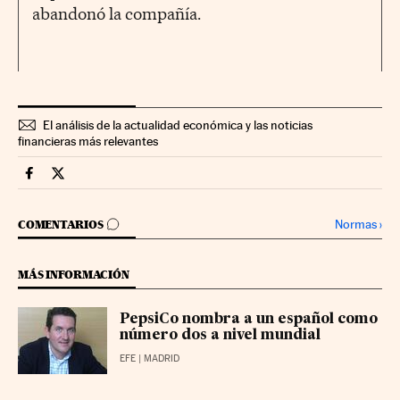
abandonó la compañía.
El análisis de la actualidad económica y las noticias
financieras más relevantes
Companias Cinco Días en Facebook
Companias Cinco Días en Twitter
IR A LOS COMENTARIOS
Normas
›
COMENTARIOS
MÁS INFORMACIÓN
PepsiCo nombra a un español como
número dos a nivel mundial
EFE
| MADRID