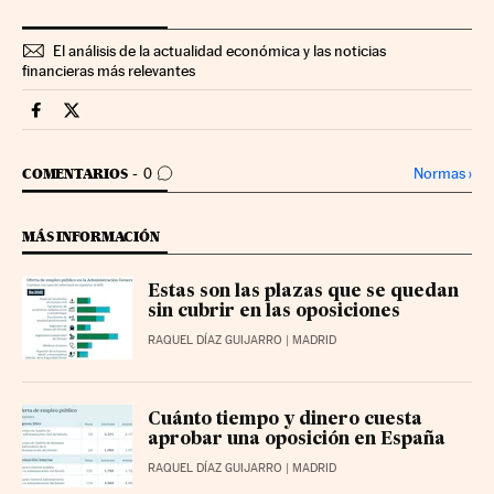
El análisis de la actualidad económica y las noticias
financieras más relevantes
Economia Cinco Días en Facebook
Economia Cinco Días en Twitter
IR A LOS COMENTARIOS
Normas
›
COMENTARIOS
0
MÁS INFORMACIÓN
Estas son las plazas que se quedan
sin cubrir en las oposiciones
RAQUEL DÍAZ GUIJARRO
| MADRID
Cuánto tiempo y dinero cuesta
aprobar una oposición en España
RAQUEL DÍAZ GUIJARRO
| MADRID