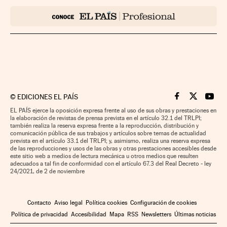
©
EDICIONES EL PAÍS
Cinco Días en F
Cinco Días e
Cinco 
EL PAÍS ejerce la oposición expresa frente al uso de sus obras y prestaciones en
la elaboración de revistas de prensa prevista en el artículo 32.1 del TRLPI;
también realiza la reserva expresa frente a la reproducción, distribución y
comunicación pública de sus trabajos y artículos sobre temas de actualidad
prevista en el artículo 33.1 del TRLPI; y, asimismo, realiza una reserva expresa
de las reproducciones y usos de las obras y otras prestaciones accesibles desde
este sitio web a medios de lectura mecánica u otros medios que resulten
adecuados a tal fin de conformidad con el artículo 67.3 del Real Decreto - ley
24/2021, de 2 de noviembre
Contacto
Aviso legal
Política cookies
Configuración de cookies
Política de privacidad
Accesibilidad
Mapa
RSS
Newsletters
Últimas noticias