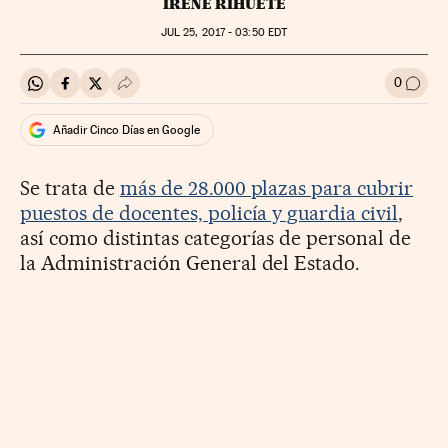
IRENE RIHUETE
JUL
25, 2017 - 03:50
EDT
0
Compartir en Whatsapp
Compartir en Facebook
Compartir en Twitter
Desplegar Redes Sociales
Ir a l
Añadir Cinco Días en Google
Se trata de
más de 28.000 plazas para cubrir
puestos de docentes, policía y guardia civil
,
así como distintas categorías de personal de
la Administración General del Estado.