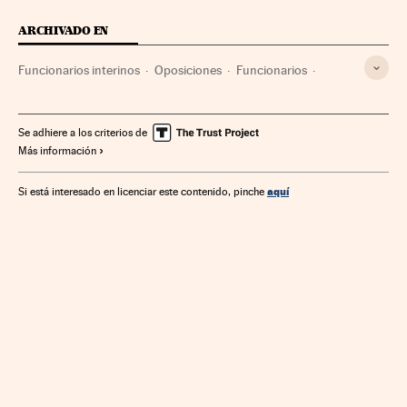
ARCHIVADO EN
Funcionarios interinos
Oposiciones
Funcionarios
Función pública
Administración pública
Empleo público
Empleo
Trabajo
Se adhiere a los criterios de
Más información
aquí
Si está interesado en licenciar este contenido, pinche