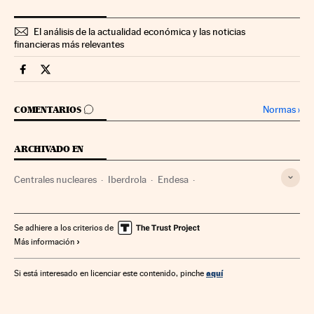
El análisis de la actualidad económica y las noticias
financieras más relevantes
Companias Cinco Días en Facebook
Companias Cinco Días en Twitter
IR A LOS COMENTARIOS
Normas
›
COMENTARIOS
ARCHIVADO EN
Centrales nucleares
Iberdrola
Endesa
Instalaciones energéticas
Producción energía
Empresas
Economía
Energía nuclear
Se adhiere a los criterios de
Más información
Compañías eléctricas
Sector eléctrico
Energía eléctrica
Energía
aquí
Si está interesado en licenciar este contenido, pinche