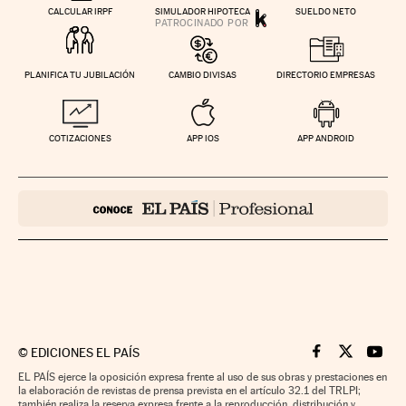
CALCULAR IRPF
SIMULADOR HIPOTECA
SUELDO NETO
PLANIFICA TU JUBILACIÓN
CAMBIO DIVISAS
DIRECTORIO EMPRESAS
COTIZACIONES
APP IOS
APP ANDROID
©
EDICIONES EL PAÍS
Cinco Días en F
Cinco Días e
Cinco 
EL PAÍS ejerce la oposición expresa frente al uso de sus obras y prestaciones en
la elaboración de revistas de prensa prevista en el artículo 32.1 del TRLPI;
también realiza la reserva expresa frente a la reproducción, distribución y