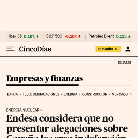
Ir al contenido
Ibex 35
0,16%
S&P 500
-0,16%
Petróleo Brent
0,11%
SUSCRÍBETE
Empresas y finanzas
BANCA
TELECOMUNICACIONES
ENERGIA
CONSTRUCCIÓN
MERCADO INMOB
ENERGÍA NUCLEAR
Endesa considera que no
presentar alegaciones sobre