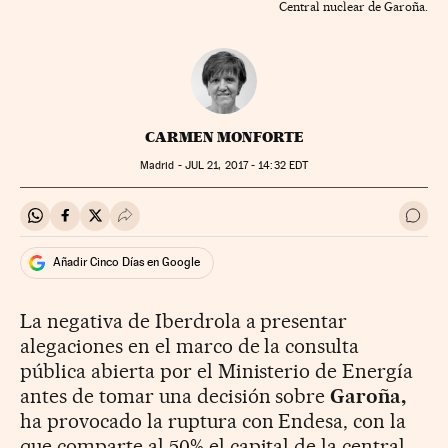
Central nuclear de Garoña.
CARMEN MONFORTE
Madrid -
JUL
21, 2017 - 14:32
EDT
Compartir en Whatsapp
Compartir en Facebook
Compartir en Twitter
Desplegar Redes Sociales
Ir a 
Añadir Cinco Días en Google
La negativa de Iberdrola a presentar
alegaciones en el marco de la consulta
pública abierta por el Ministerio de Energía
antes de tomar una decisión sobre
Garoña,
ha provocado la ruptura con Endesa, con la
que comparte al 50% el capital de la central