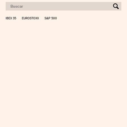
IBEX 35
EUROSTOXX
S&P 500
CALCULAR IRPF
SIMULADOR HIPOTECA
SUELDO NETO
PLANIFICA TU JUBILACIÓN
CAMBIO DIVISAS
DIRECTORIO EMPRESAS