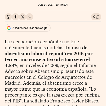
JUN
14, 2017 - 10:49
EDT
0
Compartir en Whatsapp
Compartir en Facebook
Compartir en Twitter
Desplegar Redes Sociales
Ir a l
Añadir Cinco Días en Google
La recuperación económica no trae
únicamente buenas noticias.
La tasa de
absentismo laboral repuntó en 2016 por
tercer año consecutivo al situarse en el
4,88%
, en niveles de 2009,
según el Informe
Adecco sobre Absentismo presentado este
miércoles en el Colegio de Arquitectos de
Madrid
. Además, el absentismo crece a
mayor ritmo que la economía española. "Lo
preocupante es que la tasa crezca por encima
del PIB", ha señalado Francisco Javier Blasco,