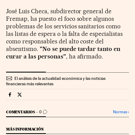
José Luis Checa, subdirector general de
Fremap, ha puesto el foco sobre algunos
problemas de los servicios sanitarios como
las listas de espera o la falta de especialistas
como responsables del alto coste del
absentismo.
"No se puede tardar tanto en
curar a las personas"
, ha afirmado.
El análisis de la actualidad económica y las noticias
financieras más relevantes
Economia Cinco Días en Facebook
Economia Cinco Días en Twitter
IR A LOS COMENTARIOS
Normas
›
COMENTARIOS
0
MÁS INFORMACIÓN