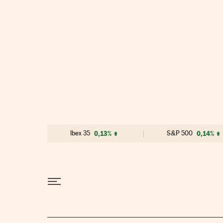
Ir al contenido
Ibex 35
0,13%
S&P 500
0,14%