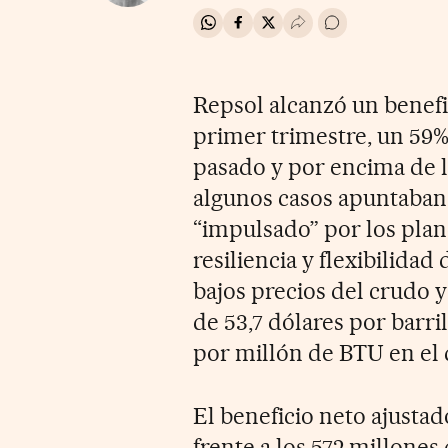
Compartir en Whatsapp
Compartir en Facebook
Compartir en Twitter
Desplegar Redes Soci
Ir a los comentar
Repsol alcanzó un benefi
primer trimestre, un 59
pasado y por encima de la
algunos casos apuntaban 
“impulsado” por los plan
resiliencia y flexibilidad
bajos precios del crudo y
de 53,7 dólares por barril
por millón de BTU en el
El beneficio neto ajustad
frente a los 572 millones