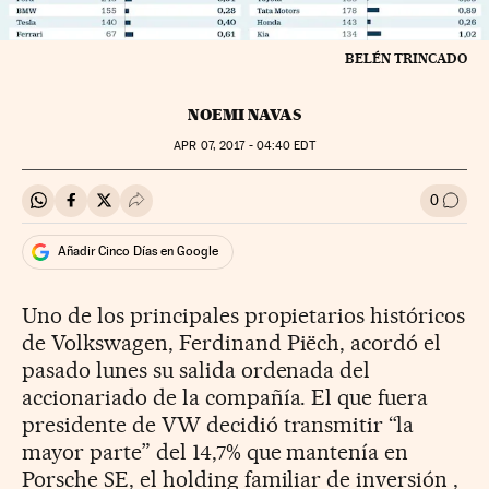
BELÉN TRINCADO
NOEMI NAVAS
APR
07, 2017 - 04:40
EDT
0
Compartir en Whatsapp
Compartir en Facebook
Compartir en Twitter
Desplegar Redes Sociales
Ir a l
Añadir Cinco Días en Google
Uno de los principales propietarios históricos
de Volkswagen, Ferdinand Piëch, acordó el
pasado lunes su salida ordenada del
accionariado de la compañía. El que fuera
presidente de VW decidió transmitir “la
mayor parte” del 14,7% que mantenía en
Porsche SE, el holding familiar de inversión ,