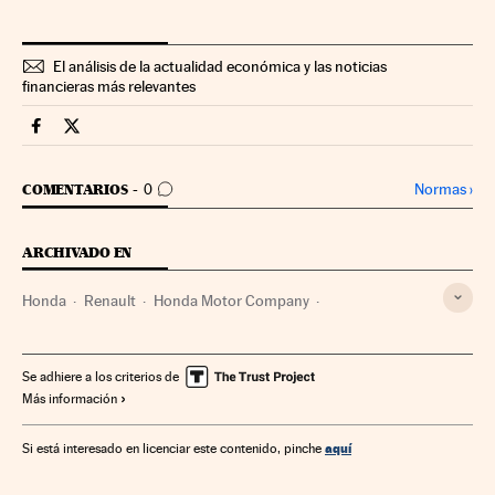
El análisis de la actualidad económica y las noticias
financieras más relevantes
Companias Cinco Días en Facebook
Companias Cinco Días en Twitter
IR A LOS COMENTARIOS
Normas
›
COMENTARIOS
0
ARCHIVADO EN
Honda
Renault
Honda Motor Company
Fabricantes automóviles
Automoción
Empresas
Economía
Industria
Se adhiere a los criterios de
Más información
aquí
Si está interesado en licenciar este contenido, pinche