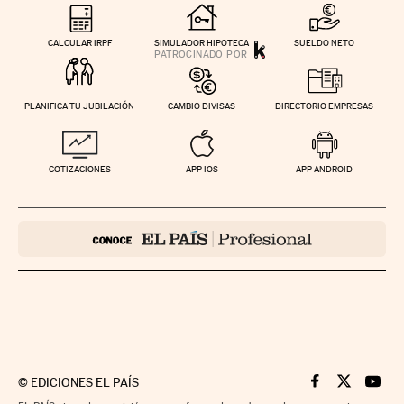
CALCULAR IRPF
SIMULADOR HIPOTECA
SUELDO NETO
PLANIFICA TU JUBILACIÓN
CAMBIO DIVISAS
DIRECTORIO EMPRESAS
COTIZACIONES
APP IOS
APP ANDROID
©
EDICIONES EL PAÍS
Cinco Días en F
Cinco Días e
Cinco 