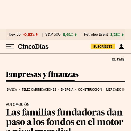
Ir al contenido
Ibex 35
-0,02%
S&P 500
0,61%
Petróleo Brent
1,28%
SUSCRÍBETE
Empresas y finanzas
BANCA
TELECOMUNICACIONES
ENERGIA
CONSTRUCCIÓN
MERCADO INMOB
AUTOMOCIÓN
Las familias fundadoras dan
paso a los fondos en el motor