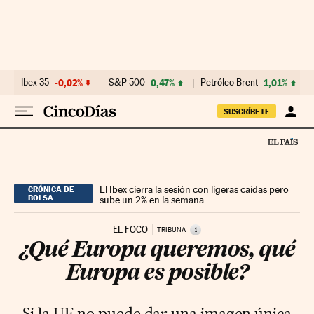
Ir al contenido
Ibex 35
-0,02%
S&P 500
0,47%
Petróleo Brent
1,01%
SUSCRÍBETE
El Ibex cierra la sesión con ligeras caídas pero
CRÓNICA DE
BOLSA
sube un 2% en la semana
EL FOCO
i
TRIBUNA
¿Qué Europa queremos, qué
Europa es posible?
Si la UE no puede dar una imagen única