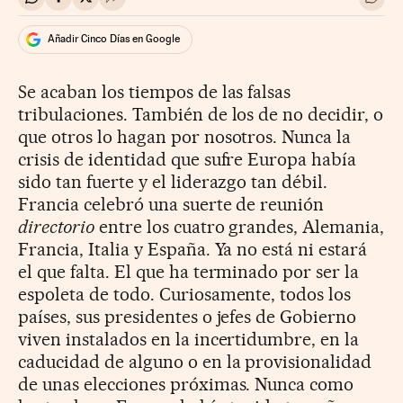
Compartir en Whatsapp
Compartir en Facebook
Compartir en Twitter
Desplegar Redes Sociales
Ir a 
Añadir Cinco Días en Google
Se acaban los tiempos de las falsas
tribulaciones. También de los de no decidir, o
que otros lo hagan por nosotros. Nunca la
crisis de identidad que sufre Europa había
sido tan fuerte y el liderazgo tan débil.
Francia celebró una suerte de reunión
directorio
entre los cuatro grandes, Alemania,
Francia, Italia y España. Ya no está ni estará
el que falta. El que ha terminado por ser la
espoleta de todo. Curiosamente, todos los
países, sus presidentes o jefes de Gobierno
viven instalados en la incertidumbre, en la
caducidad de alguno o en la provisionalidad
de unas elecciones próximas. Nunca como