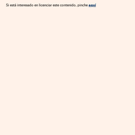
Economía
Política
Relaciones exteriores
Reino Unido
aquí
Si está interesado en licenciar este contenido, pinche