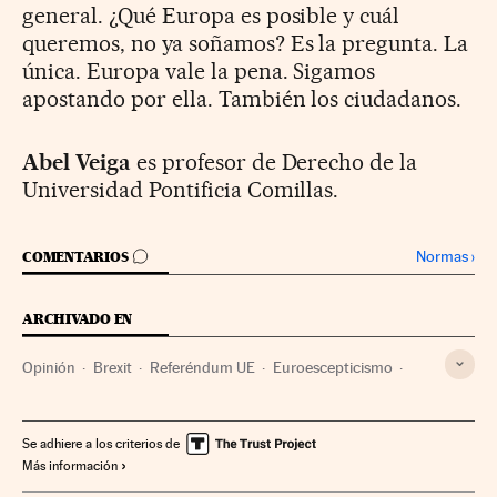
general. ¿Qué Europa es posible y cuál
queremos, no ya soñamos? Es la pregunta. La
única. Europa vale la pena. Sigamos
apostando por ella. También los ciudadanos.
Abel Veiga
es profesor de Derecho de la
Universidad Pontificia Comillas.
IR A LOS COMENTARIOS
Normas
›
COMENTARIOS
ARCHIVADO EN
Opinión
Brexit
Referéndum UE
Euroescepticismo
Referéndum
Elecciones europeas
Unión política europea
Elecciones
Unión Europea
Se adhiere a los criterios de
Más información
Ideologías
Europa
Organizaciones internacionales