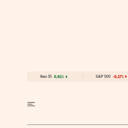
Ir al contenido
Ibex 35
0,61%
S&P 500
-0,17%