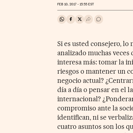
FEB
10, 2017 - 15:55
EST
Compartir en Whatsapp
Compartir en Facebook
Compartir en Twitter
Desplegar Redes Soci
Ir a los comentar
Si es usted consejero, l
analizado muchas veces c
interesa más: tomar la i
riesgos o mantener un co
negocio actual? ¿Centrar
día a día o pensar en el 
internacional? ¿Ponderar
compromiso ante la soc
identifican, ni se verbal
cuatro asuntos son los qu