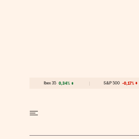
Ir al contenido
Ibex 35
0,34%
S&P 500
-0,17%