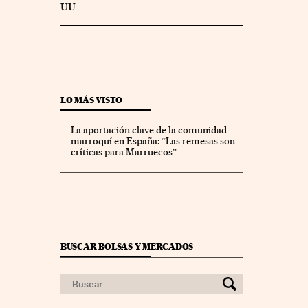
UU
LO MÁS VISTO
La aportación clave de la comunidad
marroquí en España: “Las remesas son
críticas para Marruecos”
BUSCAR BOLSAS Y MERCADOS
nco Días en Facebook
s Cinco Días en Twitter