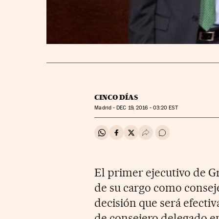
CINCO DÍAS
Madrid -
DEC
19, 2016 - 03:20
EST
Compartir en Whatsapp
Compartir en Facebook
Compartir en Twitter
Desplegar Redes Soci
Ir a los comentar
El primer ejecutivo de Gr
de su cargo como conseje
decisión que será efectiva
de consejero delegado en 