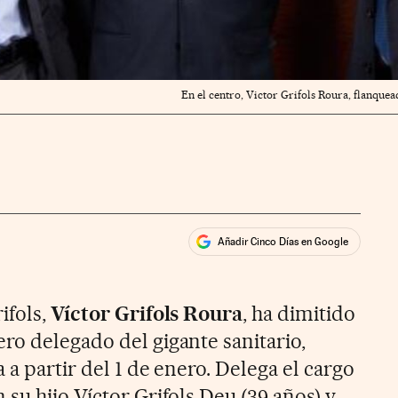
En el centro, Victor Grifols Roura, flanquea
Añadir Cinco Días en Google
ales
ios
ifols,
Víctor Grifols Roura
, ha dimitido
ro delegado del gigante sanitario,
 a partir del 1 de enero. Delega el cargo
su hijo Víctor Grifols Deu (39 años) y