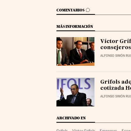
IR A LOS COMENTARIOS
COMENTARIOS
MÁS INFORMACIÓN
Víctor Gríf
consejeros
ALFONSO SIMÓN RUI
Grifols adq
cotizada H
ALFONSO SIMÓN RUI
ARCHIVADO EN
Grifols
Víctor Grifols
Empresas
Econ