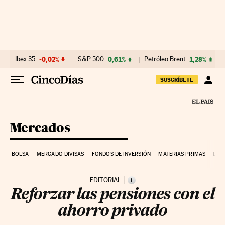
Ir al contenido
Ibex 35
-0,02%
S&P 500
0,61%
Petróleo Brent
1,28%
SUSCRÍBETE
Mercados
BOLSA
MERCADO DIVISAS
FONDOS DE INVERSIÓN
MATERIAS PRIMAS
DEU
EDITORIAL
i
Reforzar las pensiones con el
ahorro privado