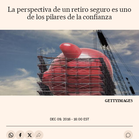
La perspectiva de un retiro seguro es uno
de los pilares de la confianza
GETTYIMAGES
DEC
09, 2016 - 16:00
EST
Compartir en Whatsapp
Compartir en Facebook
Compartir en Twitter
Desplegar Redes Sociales
Ir a 