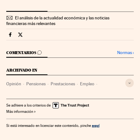
El análisis de la actualidad económica y las noticias
financieras más relevantes
Mercados Financieros Cinco Días en Facebook
Mercados Financieros Cinco Días en Twitter
IR A LOS COMENTARIOS
Normas
›
COMENTARIOS
ARCHIVADO EN
Opinión
Pensiones
Prestaciones
Empleo
Seguridad Social
Mercados financieros
Empresas
Política laboral
Economía
Trabajo
Finanzas
Se adhiere a los criterios de
Más información
aquí
Si está interesado en licenciar este contenido, pinche