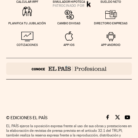
CALCULAR IRPF
SIMULADOR HIPOTECA
SUELDO NETO
PLANIFICA TU JUBILACIÓN
CAMBIO DIVISAS
DIRECTORIO EMPRESAS
COTIZACIONES
APP IOS
APP ANDROID
©
EDICIONES EL PAÍS
Cinco Días en F
Cinco Días e
Cinco 
EL PAÍS ejerce la oposición expresa frente al uso de sus obras y prestaciones en
la elaboración de revistas de prensa prevista en el artículo 32.1 del TRLPI;
también realiza la reserva expresa frente a la reproducción, distribución y