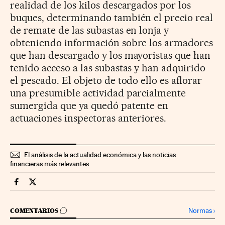
realidad de los kilos descargados por los
buques, determinando también el precio real
de remate de las subastas en lonja y
obteniendo información sobre los armadores
que han descargado y los mayoristas que han
tenido acceso a las subastas y han adquirido
el pescado. El objeto de todo ello es aflorar
una presumible actividad parcialmente
sumergida que ya quedó patente en
actuaciones inspectoras anteriores.
El análisis de la actualidad económica y las noticias
financieras más relevantes
Economia Cinco Días en Facebook
Economia Cinco Días en Twitter
IR A LOS COMENTARIOS
Normas
›
COMENTARIOS