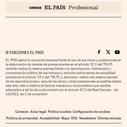
©
EDICIONES EL PAÍS
Cinco Días en F
Cinco Días e
Cinco 
EL PAÍS ejerce la oposición expresa frente al uso de sus obras y prestaciones en
la elaboración de revistas de prensa prevista en el artículo 32.1 del TRLPI;
también realiza la reserva expresa frente a la reproducción, distribución y
comunicación pública de sus trabajos y artículos sobre temas de actualidad
prevista en el artículo 33.1 del TRLPI; y, asimismo, realiza una reserva expresa
de las reproducciones y usos de las obras y otras prestaciones accesibles desde
este sitio web a medios de lectura mecánica u otros medios que resulten
adecuados a tal fin de conformidad con el artículo 67.3 del Real Decreto - ley
24/2021, de 2 de noviembre
Contacto
Aviso legal
Política cookies
Configuración de cookies
Política de privacidad
Accesibilidad
Mapa
RSS
Newsletters
Últimas noticias