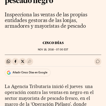
pescado negro
Inspecciona las ventas de las propias
entidades gestoras de las lonjas,
armadores y mayoristas de pescado
CINCO DÍAS
NOV
18, 2016 - 07:00
EST
Compartir en Whatsapp
Compartir en Facebook
Compartir en Twitter
Desplegar Redes Sociales
Ir a 
Añadir Cinco Días en Google
La Agencia Tributaria inició el jueves una
operación contra las ventas en negro en el
sector mayorista de pescado fresco, en el
marco de la ‘Operación Piélago’, donde