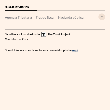
ARCHIVADO EN
Agencia Tributaria
Fraude fiscal
Hacienda pública
Agencias Estatales
Delitos fiscales
Finanzas públicas
Administración Estado
Delitos
Administración pública
Se adhiere a los criterios de
Más información
Justicia
Finanzas
aquí
Si está interesado en licenciar este contenido, pinche