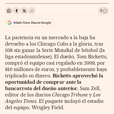
0
Compartir en Whatsapp
Compartir en Facebook
Compartir en Twitter
Desplegar Redes Sociales
Ir a l
Añadir Cinco Días en Google
La paciencia en un mercado a la baja ha
devuelto a los Chicago Cubs a la gloria, tras
108 sin ganar la Serie Mundial de béisbol (la
liga estadounidense). El dueño, Tom Ricketts,
compró el equipo casi regalado en 2009, por
810 millones de euros, y probablemente haya
triplicado su dinero.
Ricketts aprovechó la
oportunidad de comprar ante la
bancarrota del dueño anterior
, Sam Zell,
editor de los diarios
Chicago Tribune
y
Los
Angeles Times
. El paquete incluyó el estadio
del equipo, Wrigley Field.