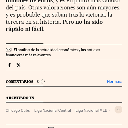
millones de euros
, y es el quinto más valioso
del país. Otras valoraciones son aún mayores,
y es probable que suban tras la victoria, la
tercera en su historia. Pero
no ha sido
rápido ni fácil
.
El análisis de la actualidad económica y las noticias
financieras más relevantes
Companias Cinco Días en Facebook
Companias Cinco Días en Twitter
IR A LOS COMENTARIOS
Normas
›
COMENTARIOS
0
ARCHIVADO EN
Chicago Cubs
Liga Nacional Central
Liga Nacional MLB
MLB
Béisbol
Competiciones
Deportes
Empresas