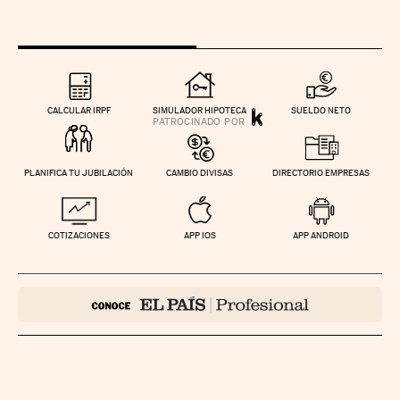
CALCULAR IRPF
SIMULADOR HIPOTECA
SUELDO NETO
PLANIFICA TU JUBILACIÓN
CAMBIO DIVISAS
DIRECTORIO EMPRESAS
COTIZACIONES
APP IOS
APP ANDROID