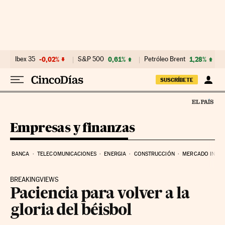
Ir al contenido
Ibex 35
-0,02%
S&P 500
0,61%
Petróleo Brent
1,28%
SUSCRÍBETE
Empresas y finanzas
BANCA
TELECOMUNICACIONES
ENERGIA
CONSTRUCCIÓN
MERCADO INMOB
BREAKINGVIEWS
Paciencia para volver a la
gloria del béisbol