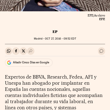
EFE/Archivo
EFE
EP
Madrid -
OCT
27, 2016 - 09:52
EDT
Compartir en Whatsapp
Compartir en Facebook
Compartir en Twitter
Desplegar Redes Sociales
Ir a 
Añadir Cinco Días en Google
Expertos de BBVA, Research, Fedea, AFI y
Unespa han abogado por implantar en
España las cuentas nocionales, aquellas
cuentas individuales ficticias que acompañan
al trabajador durante su vida laboral, en
línea con otros países, y sistemas