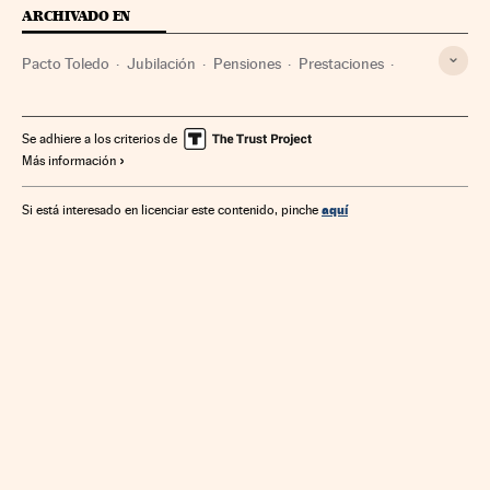
ARCHIVADO EN
Pacto Toledo
Jubilación
Pensiones
Prestaciones
Seguridad Social
Relaciones laborales
Ministerios
Política laboral
Administración Estado
Trabajo
Se adhiere a los criterios de
Más información
Administración pública
Ministerio de Inclusión, Seguridad Social y Migraciones
aquí
Si está interesado en licenciar este contenido, pinche