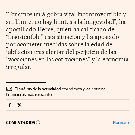
“Tenemos un álgebra vital incontrovertible y
sin límite, no hay límites a la longevidad”, ha
apostillado Herce, quien ha calificado de
“insostenible” esta situación y ha apostado
por acometer medidas sobre la edad de
jubilación tras alertar del perjuicio de las
“vacaciones en las cotizaciones” y la economía
irregular.
El análisis de la actualidad económica y las noticias
financieras más relevantes
Economia Cinco Días en Facebook
Economia Cinco Días en Twitter
IR A LOS COMENTARIOS
Normas
›
COMENTARIOS