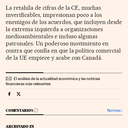
La retahíla de cifras de la CE, muchas
inverificables, impresionan poco a los
enemigos de los acuerdos, que incluyen desde
la extrema izquierda a organizaciones
medioambientales e incluso algunas
patronales. Un poderoso movimiento en
contra que confía en que la política comercial
de la UE empiece y acabe con Canadá.
El análisis de la actualidad económica y las noticias
financieras más relevantes
Economia Cinco Días en Facebook
Economia Cinco Días en Twitter
IR A LOS COMENTARIOS
Normas
›
COMENTARIOS
ARCHIVADO EN