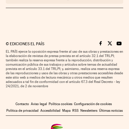
©
EDICIONES EL PAÍS
Cinco Días en F
Cinco Días e
Cinco 
EL PAÍS ejerce la oposición expresa frente al uso de sus obras y prestaciones en
la elaboración de revistas de prensa prevista en el artículo 32.1 del TRLPI;
también realiza la reserva expresa frente a la reproducción, distribución y
comunicación pública de sus trabajos y artículos sobre temas de actualidad
prevista en el artículo 33.1 del TRLPI; y, asimismo, realiza una reserva expresa
de las reproducciones y usos de las obras y otras prestaciones accesibles desde
este sitio web a medios de lectura mecánica u otros medios que resulten
adecuados a tal fin de conformidad con el artículo 67.3 del Real Decreto - ley
24/2021, de 2 de noviembre
Contacto
Aviso legal
Política cookies
Configuración de cookies
Política de privacidad
Accesibilidad
Mapa
RSS
Newsletters
Últimas noticias