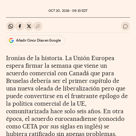
OCT
20, 2016 - 09:15
EDT
Compartir en Whatsapp
Compartir en Facebook
Compartir en Twitter
Desplegar Redes Sociales
Ir a 
Añadir Cinco Días en Google
Ironías de la historia. La Unión Europea
espera firmar la semana que viene un
acuerdo comercial con Canadá que para
Bruselas debería ser el primer capítulo de
una nueva oleada de liberalización pero que
puede convertirse en el frustrante epílogo de
la política comercial de la UE,
comunitarizada hace solo seis años. En otra
época, el acuerdo eurocanadiense (conocido
como CETA por sus siglas en inglés) se
hubiera ratificado sin apenas problemas.