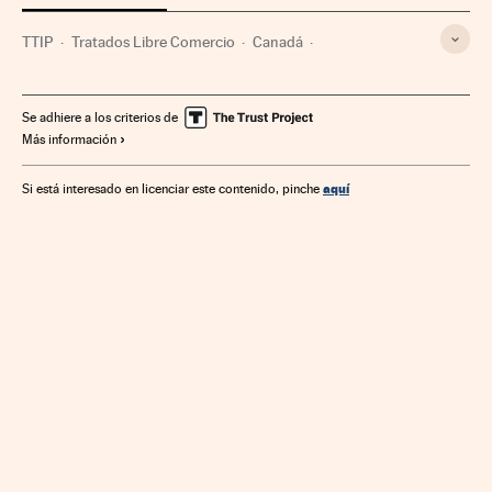
TTIP
Tratados Libre Comercio
Canadá
Libre comercio
Comercio internacional
Relaciones comerciales
Tratados internacionales
Se adhiere a los criterios de
Más información
Relaciones internacionales
Relaciones económicas
Norteamérica
Comercio
Unión Europea
aquí
Si está interesado en licenciar este contenido, pinche
Organizaciones internacionales
Europa
América
Economía
Relaciones exteriores