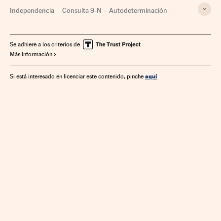
Independencia
Consulta 9-N
Autodeterminación
Referéndum
Generalitat Cataluña
Gobierno autonómico
Conflictos políticos
Se adhiere a los criterios de
Más información
Política autonómica
Comunidades autónomas
Elecciones
Administración autonómica
Política
aquí
Si está interesado en licenciar este contenido, pinche
Administración pública