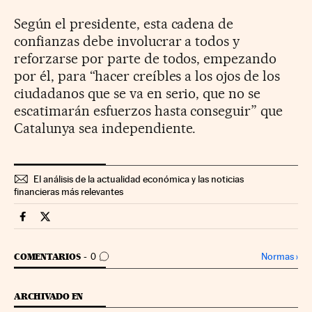
Según el presidente, esta cadena de
confianzas debe involucrar a todos y
reforzarse por parte de todos, empezando
por él, para “hacer creíbles a los ojos de los
ciudadanos que se va en serio, que no se
escatimarán esfuerzos hasta conseguir” que
Catalunya sea independiente.
El análisis de la actualidad económica y las noticias
financieras más relevantes
Economia Cinco Días en Facebook
Economia Cinco Días en Twitter
IR A LOS COMENTARIOS
Normas
›
COMENTARIOS
0
ARCHIVADO EN