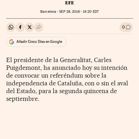
EFE
Barcelona -
SEP
28, 2016 - 14:20
EDT
0
Compartir en Whatsapp
Compartir en Facebook
Compartir en Twitter
Desplegar Redes Sociales
Ir a l
Añadir Cinco Días en Google
El presidente de la Generalitat, Carles
Puigdemont, ha anunciado hoy su intención
de convocar un referéndum sobre la
independencia de Cataluña, con o sin el aval
del Estado, para la segunda quincena de
septiembre.