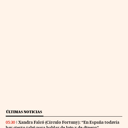
ÚLTIMAS NOTICIAS
Xandra Falcó (Círculo Fortuny): “En España todavía
05:30
hay cierto tabú para hablar de lujo y de dinero”