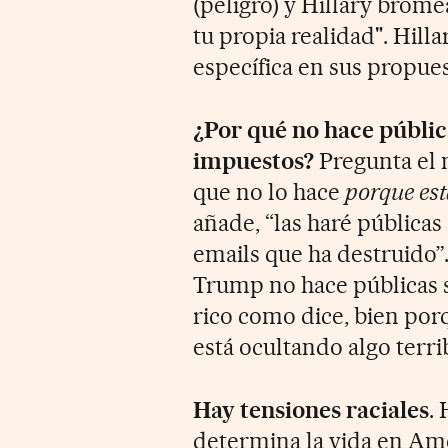
(peligro) y Hillary brom
tu propia realidad". Hilla
específica en sus propue
¿Por qué no hace públi
impuestos?
Pregunta el
que no lo hace
porque est
añade, “las haré públicas
emails que ha destruido”.
Trump no hace públicas s
rico como dice, bien po
está ocultando algo terrib
Hay tensiones raciales
. 
determina la vida en Amé