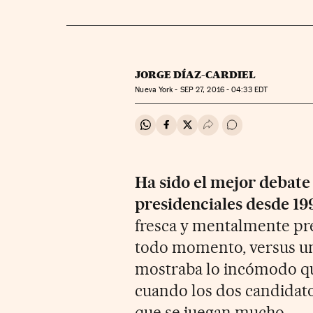
JORGE DÍAZ-CARDIEL
Nueva York -
SEP
27, 2016 - 04:33
EDT
Compartir en Whatsapp
Compartir en Facebook
Compartir en Twitter
Desplegar Redes Soci
Ir a los comentar
Ha sido el mejor debate
presidenciales desde 19
fresca y mentalmente prep
todo momento, versus un 
mostraba lo incómodo que
cuando los dos candidato
que se juegan mucho.