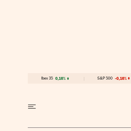
Ir al contenido
Ibex 35
0,16%
S&P 500
-0,16%